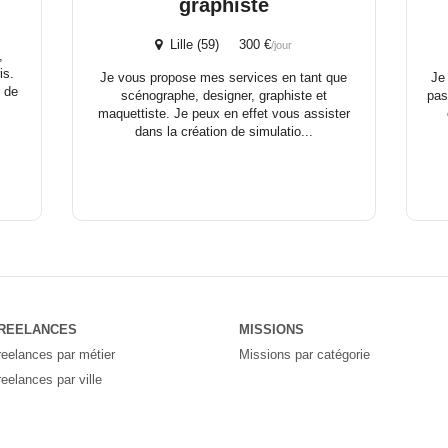
graphiste
Lille (59) 300 €
/jour
,
is.
Je vous propose mes services en tant que
Je
 de
scénographe, designer, graphiste et
pas
maquettiste. Je peux en effet vous assister
dans la création de simulatio...
REELANCES
MISSIONS
reelances par métier
Missions par catégorie
reelances par ville