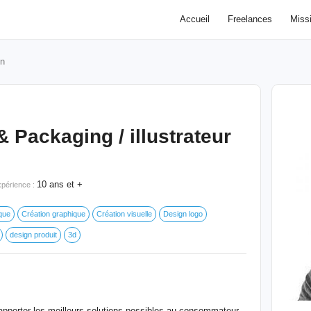
Accueil
Freelances
Miss
en
 Packaging / illustrateur
10 ans et +
périence :
que
Création graphique
Création visuelle
Design logo
design produit
3d
apporter les meilleurs solutions possibles au consommateur