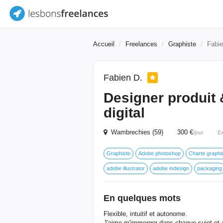
Accueil
Freelances
Graphiste
Fabi
Fabien D.
Designer produit &
digital
Wambrechies (59) 300 €
/jour
Ex
Graphiste
Adobe photoshop
Charte graphi
adobe illustrator
adobe indesign
packaging
En quelques mots
Flexible, intuitif et autonome.
J'aime m'immerger dans chaque sujet et 