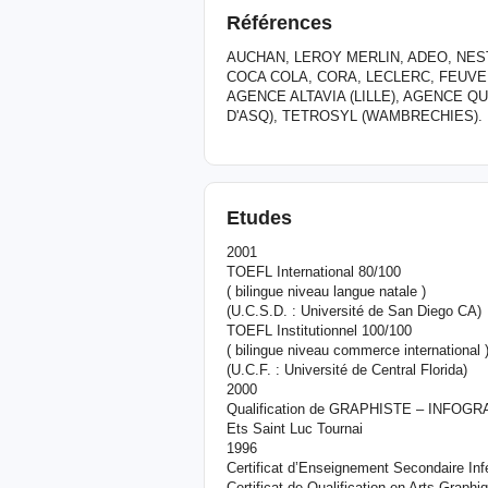
Références
AUCHAN, LEROY MERLIN, ADEO, NE
COCA COLA, CORA, LECLERC, FEUVER
AGENCE ALTAVIA (LILLE), AGENCE Q
D'ASQ), TETROSYL (WAMBRECHIES).
Etudes
2001
TOEFL International 80/100
( bilingue niveau langue natale )
(U.C.S.D. : Université de San Diego CA)
TOEFL Institutionnel 100/100
( bilingue niveau commerce international 
(U.C.F. : Université de Central Florida)
2000
Qualification de GRAPHISTE – INFOG
Ets Saint Luc Tournai
1996
Certificat d’Enseignement Secondaire Infé
Certificat de Qualification en Arts Graphi