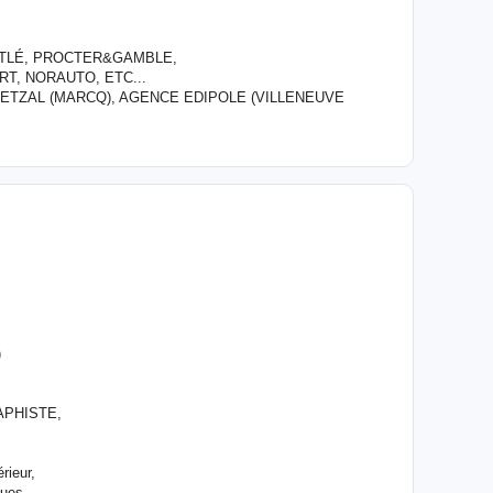
STLÉ, PROCTER&GAMBLE,
T, NORAUTO, ETC...
UETZAL (MARCQ), AGENCE EDIPOLE (VILLENEUVE
)
RAPHISTE,
rieur,
ques,