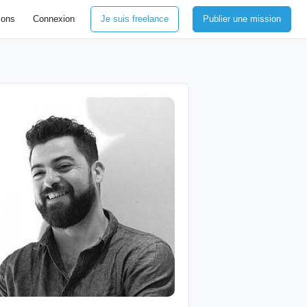
ions
Connexion
Je suis freelance
Publier une mission