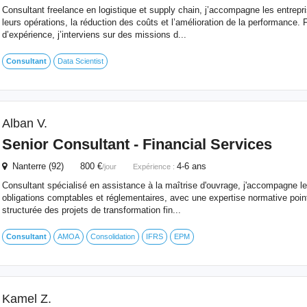
Consultant freelance en logistique et supply chain, j’accompagne les entrepri
leurs opérations, la réduction des coûts et l’amélioration de la performance. 
d’expérience, j’interviens sur des missions d...
Consultant
Data Scientist
Alban V.
Senior
Consultant
- Financial Services
Nanterre (92) 800 €
4-6 ans
/jour
Expérience :
Consultant spécialisé en assistance à la maîtrise d'ouvrage, j'accompagne le
obligations comptables et réglementaires, avec une expertise normative poi
structurée des projets de transformation fin...
Consultant
AMOA
Consolidation
IFRS
EPM
Kamel Z.