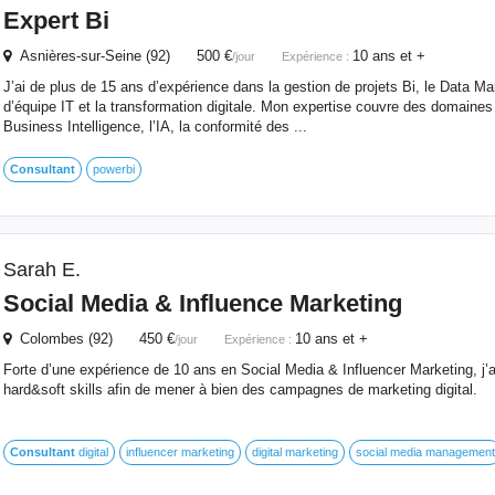
Expert Bi
Asnières-sur-Seine (92) 500 €
10 ans et +
/jour
Expérience :
J’ai de plus de 15 ans d’expérience dans la gestion de projets Bi, le Data
d’équipe IT et la transformation digitale. Mon expertise couvre des domaines 
Business Intelligence, l’IA, la conformité des ...
Consultant
powerbi
Sarah E.
Social Media & Influence Marketing
Colombes (92) 450 €
10 ans et +
/jour
Expérience :
Forte d’une expérience de 10 ans en Social Media & Influencer Marketing, j’a
hard&soft skills afin de mener à bien des campagnes de marketing digital.
Consultant
digital
influencer marketing
digital marketing
social media management