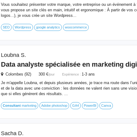
Vous souhaitez présenter votre marque, votre entreprise ou un événement à tr
vous propose un site clés en main, intuitif et ergonomique : À partir de vos 
logos...), je vous crée un site Wordpress...
SEO
Wordpress
google analytics
woocommerce
Loubna S.
Data analyste spécialisée en marketing digi
Colombes (92) 300 €
1-3 ans
/jour
Expérience :
Je m'appelle Loubna, et depuis plusieurs années, je trace ma route dans l’uni
et de la data avec une conviction : les données ne valent rien sans une vision,
que si elles génèrent des résultats. ...
Consultant
marketing
Adobe photoshop
GA4
PowerBI
Canva
Sacha D.