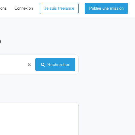
ions
Connexion
Je suis freelance
Publier une mission
)
Rechercher