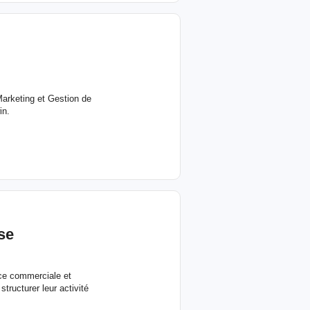
arketing et Gestion de
in.
se
nce commerciale et
ructurer leur activité