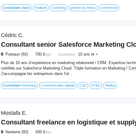
Consultant
digital
Publicité
Coaching
gestion du temps
commercial
Cédric C.
Consultant
senior Salesforce Marketing Cl
Puteaux (92) 700 €
10 ans et +
/jour
Expérience :
Plus de 10 ans d’expérience en marketing relationnel / CRM. Expertise techn
certifiée sur Salesforce Marketing Cloud. Triple formation en Marketing / Co
J'accompagne les entreprises dans l'ut...
Consultant
marketing
Communication digitale
CSS
HTML
Mailing
Mostafa E.
Consultant
freelance en logistique et suppl
Nanterre (92) 500 €
/jour