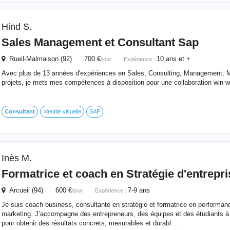
Hind S.
Sales Management et
Consultant
Sap
Rueil-Malmaison (92) 700 €
10 ans et +
/jour
Expérience :
Avec plus de 13 années d'expériences en Sales, Consulting, Management, M
projets, je mets mes compétences à disposition pour une collaboration win-w
Consultant
Identité visuelle
SAP
Inès M.
Formatrice et coach en Stratégie d'entrepri
Arcueil (94) 600 €
7-9 ans
/jour
Expérience :
Je suis coach business, consultante en stratégie et formatrice en performa
marketing. J’accompagne des entrepreneurs, des équipes et des étudiants à st
pour obtenir des résultats concrets, mesurables et durabl...