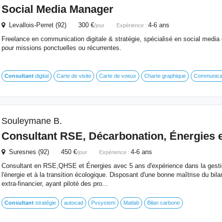
Social Media Manager
Levallois-Perret (92) 300 €
4-6 ans
/jour
Expérience :
Freelance en communication digitale & stratégie, spécialisé en social media 
pour missions ponctuelles ou récurrentes.
Consultant
digital
Carte de visite
Carte de voeux
Charte graphique
Communicati
Souleymane B.
Consultant
RSE, Décarbonation, Énergies e
Suresnes (92) 450 €
4-6 ans
/jour
Expérience :
Consultant en RSE,QHSE et Énergies avec 5 ans d'expérience dans la gestio
l'énergie et à la transition écologique. Disposant d'une bonne maîtrise du bila
extra-financier, ayant piloté des pro...
Consultant
stratégie
autocad
Pvsystem
Matlab
Bilan carbone