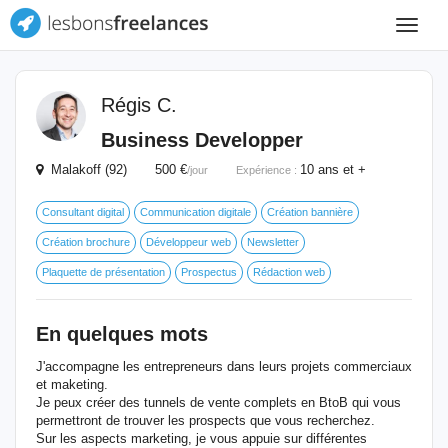
Toggle
navigat
Régis C.
Business Developper
Malakoff (92) 500 €
10 ans et +
/jour
Expérience :
Consultant digital
Communication digitale
Création bannière
Création brochure
Développeur web
Newsletter
Plaquette de présentation
Prospectus
Rédaction web
En quelques mots
J'accompagne les entrepreneurs dans leurs projets commerciaux
et maketing.
Je peux créer des tunnels de vente complets en BtoB qui vous
permettront de trouver les prospects que vous recherchez.
Sur les aspects marketing, je vous appuie sur différentes