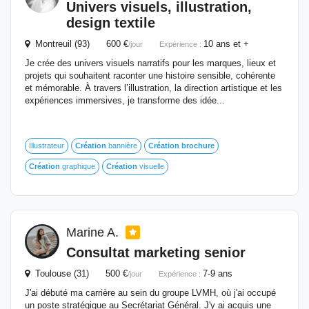
Univers visuels, illustration,
design textile
Montreuil (93) 600 €
10 ans et +
/jour
Expérience :
Je crée des univers visuels narratifs pour les marques, lieux et
projets qui souhaitent raconter une histoire sensible, cohérente
et mémorable. À travers l’illustration, la direction artistique et les
expériences immersives, je transforme des idée...
Illustrateur
Création
bannière
Création
brochure
Création
graphique
Création
visuelle
Marine A.
Consultat marketing senior
Toulouse (31) 500 €
7-9 ans
/jour
Expérience :
J'ai débuté ma carrière au sein du groupe LVMH, où j'ai occupé
un poste stratégique au Secrétariat Général. J'y ai acquis une