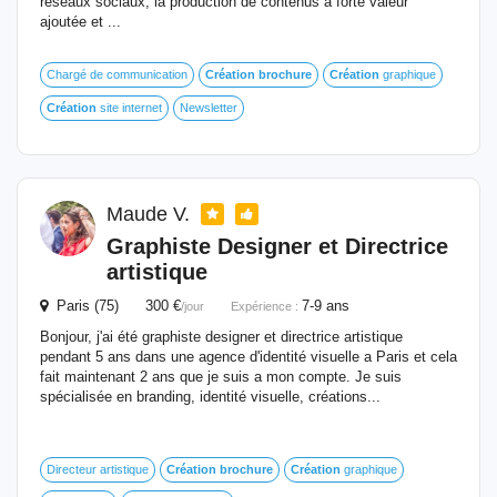
réseaux sociaux, la production de contenus à forte valeur
ajoutée et ...
Chargé de communication
Création
brochure
Création
graphique
Création
site internet
Newsletter
Maude V.
Graphiste Designer et Directrice
artistique
Paris (75) 300 €
7-9 ans
/jour
Expérience :
Bonjour, j'ai été graphiste designer et directrice artistique
pendant 5 ans dans une agence d'identité visuelle a Paris et cela
fait maintenant 2 ans que je suis a mon compte. Je suis
spécialisée en branding, identité visuelle, créations...
Directeur artistique
Création
brochure
Création
graphique