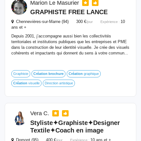
Marion Le Masurier
GRAPHISTE FREE LANCE
Chennevières-sur-Marne (94) 300 €
10
/jour
Expérience :
ans et +
Depuis 2001, j’accompagne aussi bien les collectivités
territoriales et institutions publiques que les entreprises et PME
dans la construction de leur identité visuelle. Je crée des visuels
cohérents et impactants qui donnent du sens à votre commun...
Graphiste
Création
brochure
Création
graphique
Création
visuelle
Direction artistique
Vera C.
Styliste✦Graphiste✦Designer
Textile✦Coach en image
Domont (95) 400 €
10 ans et +
/jour
Expérience :