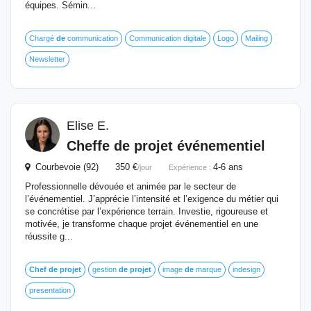
équipes. Sémin...
Chargé
de
communication
Communication digitale
Logo
Mailing
Newsletter
Elise E.
Cheffe
de
projet
événementiel
Courbevoie (92) 350 €
4-6 ans
/jour
Expérience :
Professionnelle dévouée et animée par le secteur de
l’événementiel. J’apprécie l’intensité et l’exigence du métier qui
se concrétise par l’expérience terrain. Investie, rigoureuse et
motivée, je transforme chaque projet événementiel en une
réussite g...
Chef
de
projet
gestion
de
projet
image
de
marque
indesign
presentation