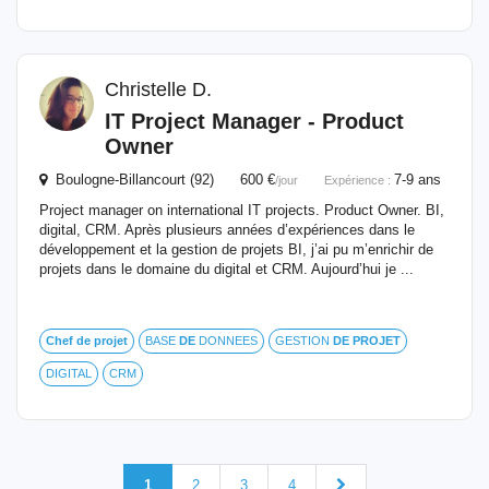
Christelle D.
IT Project Manager - Product
Owner
Boulogne-Billancourt (92) 600 €
7-9 ans
/jour
Expérience :
Project manager on international IT projects. Product Owner. BI,
digital, CRM. Après plusieurs années d’expériences dans le
développement et la gestion de projets BI, j’ai pu m’enrichir de
projets dans le domaine du digital et CRM. Aujourd’hui je ...
Chef
de
projet
BASE
DE
DONNEES
GESTION
DE
PROJET
DIGITAL
CRM
1
2
3
4