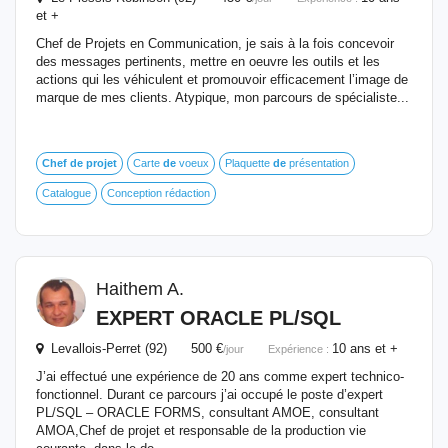
et +
Chef de Projets en Communication, je sais à la fois concevoir
des messages pertinents, mettre en oeuvre les outils et les
actions qui les véhiculent et promouvoir efficacement l’image de
marque de mes clients. Atypique, mon parcours de spécialiste...
Chef
de
projet
Carte
de
voeux
Plaquette
de
présentation
Catalogue
Conception rédaction
Haithem A.
EXPERT ORACLE PL/SQL
Levallois-Perret (92) 500 €
10 ans et +
/jour
Expérience :
J’ai effectué une expérience de 20 ans comme expert technico-
fonctionnel. Durant ce parcours j’ai occupé le poste d’expert
PL/SQL – ORACLE FORMS, consultant AMOE, consultant
AMOA,Chef de projet et responsable de la production vie