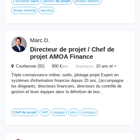
Consultant digital
gestion
de
projet
product delivery
design thinking
backlog
Marc D.
Directeur
de
projet
/
Chef
de
projet
AMOA Finance
Courbevoie (92) 900 €
10 ans et +
/jour
Expérience :
Triple connaissance métier, outils, pilotage projet Expert en
systèmes d'information financier depuis 20 ans, j'accompagne
les dirigeants, directeurs financiers, directeurs du contrôle de
gestion et leurs équipes dans la définition de leur...
Chef
de
projet
SAP
anaplan
pbcs
essbase