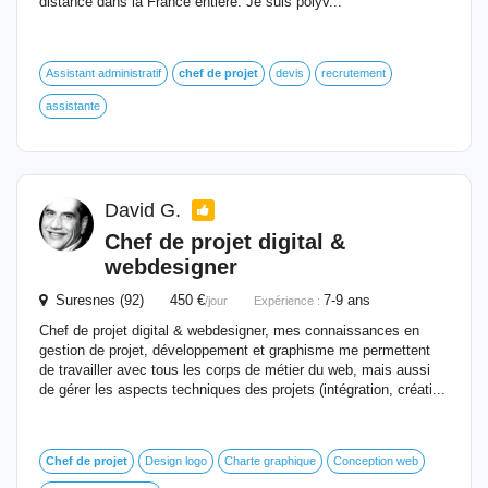
distance dans la France entière. Je suis polyv...
Assistant administratif
chef
de
projet
devis
recrutement
assistante
David G.
Chef
de
projet
digital &
webdesigner
Suresnes (92) 450 €
7-9 ans
/jour
Expérience :
Chef de projet digital & webdesigner, mes connaissances en
gestion de projet, développement et graphisme me permettent
de travailler avec tous les corps de métier du web, mais aussi
de gérer les aspects techniques des projets (intégration, créati...
Chef
de
projet
Design logo
Charte graphique
Conception web