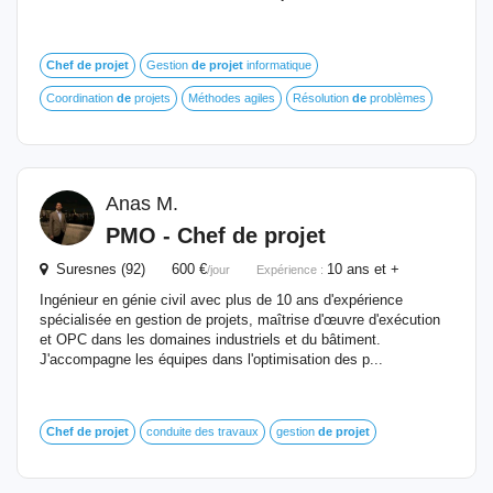
Chef
de
projet
Gestion
de
projet
informatique
Coordination
de
projets
Méthodes agiles
Résolution
de
problèmes
Anas M.
PMO -
Chef
de
projet
Suresnes (92) 600 €
10 ans et +
/jour
Expérience :
Ingénieur en génie civil avec plus de 10 ans d'expérience
spécialisée en gestion de projets, maîtrise d'œuvre d'exécution
et OPC dans les domaines industriels et du bâtiment.
J'accompagne les équipes dans l'optimisation des p...
Chef
de
projet
conduite des travaux
gestion
de
projet