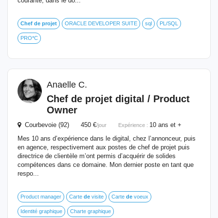
courante, dans le do...
Chef
de
projet
ORACLE DEVELOPER SUITE
sql
PL/SQL
PRO*C
Anaelle C.
Chef
de
projet
digital / Product
Owner
Courbevoie (92) 450 €
10 ans et +
/jour
Expérience :
Mes 10 ans d’expérience dans le digital, chez l’annonceur, puis
en agence, respectivement aux postes de chef de projet puis
directrice de clientèle m’ont permis d’acquérir de solides
compétences dans ce domaine. Mon dernier poste en tant que
respo...
Product manager
Carte
de
visite
Carte
de
voeux
Identité graphique
Charte graphique