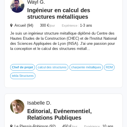
Wayl G.
Ingénieur en calcul des
structures métalliques
Arcueil (94) 300 €
1-3 ans
/jour
Expérience :
Je suis un ingénieur structure métallique diplômé du Centre des
Hautes Etudes de la Construction (CHEC) et de l'Institut National
des Sciences Appliquées de Lyon (INSA). J'ai une passion pour
la conception et le calcul des structures métall...
Chef
de
projet
calcul des structures
charpente métalliques
RDM
tekla Structures
Isabelle D.
Editorial, Evénementiel,
Relations Publiques
Le Plessis-Robinson (92) 450 €
10 ans
/jour
Expérience :