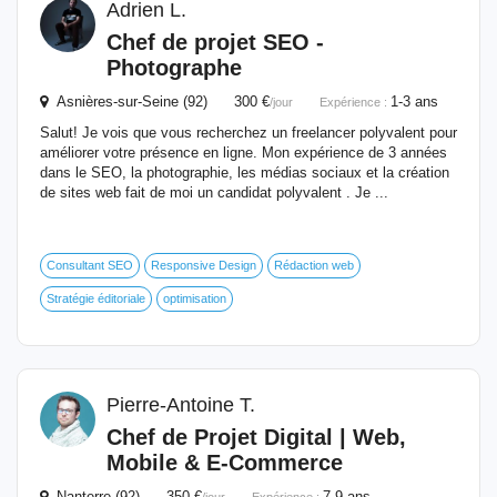
Adrien L.
Chef
de
projet
SEO -
Photographe
Asnières-sur-Seine (92) 300 €
1-3 ans
/jour
Expérience :
Salut! Je vois que vous recherchez un freelancer polyvalent pour
améliorer votre présence en ligne. Mon expérience de 3 années
dans le SEO, la photographie, les médias sociaux et la création
de sites web fait de moi un candidat polyvalent . Je ...
Consultant SEO
Responsive Design
Rédaction web
Stratégie éditoriale
optimisation
Pierre-Antoine T.
Chef
de
Projet
Digital | Web,
Mobile & E-Commerce
Nanterre (92) 350 €
7-9 ans