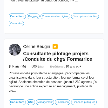
mon travail de pigiste, au début du bonbon, il y ...
Consultant
Blogging
Communication digitale
Conception rédaction
Correction
Céline Beugin
Consultante pilotage projets
/Conduite du chgt/ Formatrice
Paris (75) 800 €
10 ans et +
/jour
Expérience :
Professionnelle polyvalente et engagée, j’accompagne les
organisations dans leur structuration, leur performance et leur
agilité. Ancienne directrice de services (jusqu’à 230 agents), j’ai
développé une solide expertise en management, pilotage de
pro...
Consultant
RSE
Management
Facilitation
Finances publiques