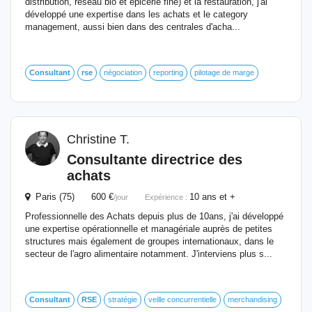
distribution, réseau bio et épicerie fine) et la restauration, j'ai
développé une expertise dans les achats et le category
management, aussi bien dans des centrales d'acha...
Consultant
rse
négociation
reporting
pilotage de marge
Christine T.
Consultante directrice des
achats
Paris (75) 600 €
10 ans et +
/jour
Expérience :
Professionnelle des Achats depuis plus de 10ans, j'ai développé
une expertise opérationnelle et managériale auprès de petites
structures mais également de groupes internationaux, dans le
secteur de l'agro alimentaire notamment. J'interviens plus s...
Consultant
RSE
stratégie
veille concurrentielle
merchandising