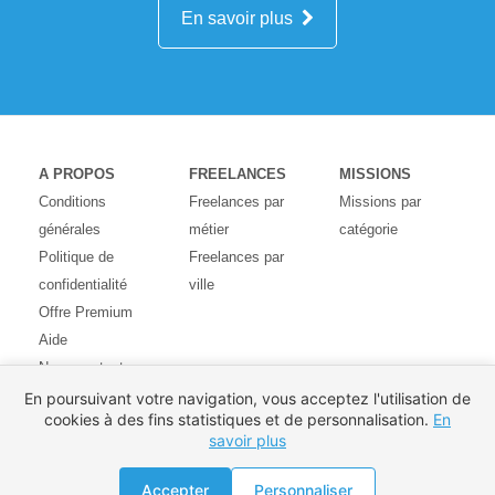
En savoir plus
A PROPOS
FREELANCES
MISSIONS
Conditions
Freelances par
Missions par
générales
métier
catégorie
Politique de
Freelances par
confidentialité
ville
Offre Premium
Aide
Nous contacter
Avis des
En poursuivant votre navigation, vous acceptez l'utilisation de
cookies à des fins statistiques et de personnalisation.
En
utilisateurs
savoir plus
Partenaires
Pays
Accepter
Personnaliser