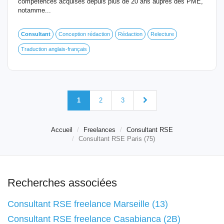
compétences acquises depuis plus de 20 ans auprès des PME,
notamme...
Consultant
Conception rédaction
Rédaction
Relecture
Traduction anglais-français
1
2
3
Accueil
Freelances
Consultant RSE
Consultant RSE Paris (75)
Recherches associées
Consultant RSE freelance Marseille (13)
Consultant RSE freelance Casabianca (2B)