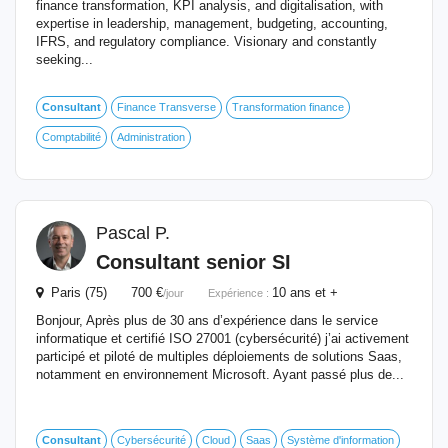
finance transformation, KPI analysis, and digitalisation, with
expertise in leadership, management, budgeting, accounting,
IFRS, and regulatory compliance. Visionary and constantly
seeking...
Consultant
Finance Transverse
Transformation finance
Comptabilité
Administration
Pascal P.
Consultant
senior SI
Paris (75) 700 €
10 ans et +
/jour
Expérience :
Bonjour, Après plus de 30 ans d’expérience dans le service
informatique et certifié ISO 27001 (cybersécurité) j’ai activement
participé et piloté de multiples déploiements de solutions Saas,
notamment en environnement Microsoft. Ayant passé plus de...
Consultant
Cybersécurité
Cloud
Saas
Système d'information