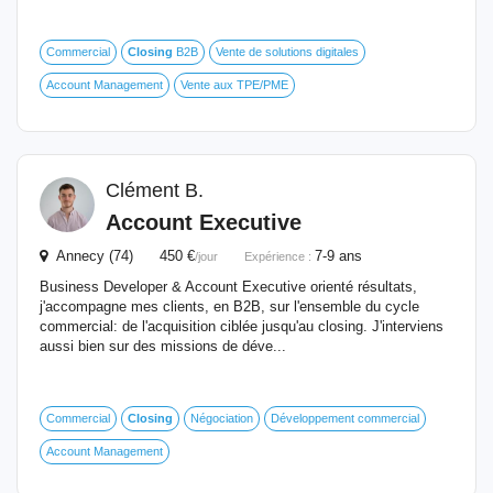
Commercial
Closing
B2B
Vente de solutions digitales
Account Management
Vente aux TPE/PME
Clément B.
Account Executive
Annecy (74) 450 €
7-9 ans
/jour
Expérience :
Business Developer & Account Executive orienté résultats,
j'accompagne mes clients, en B2B, sur l'ensemble du cycle
commercial: de l'acquisition ciblée jusqu'au closing. J'interviens
aussi bien sur des missions de déve...
Commercial
Closing
Négociation
Développement commercial
Account Management