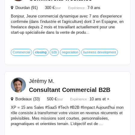
Dourdan (91) 300 €
7-9 ans
/jour
Expérience :
Bonjour, Jeune commercial dynamique avec 7 ans d'experience
confirmée (dans l'industrie et l'agriculture) dont 3 en Espagne, en
freelance depuis 2 mois et travaillant actuellement pour une
start-up spécialisée dans la vente de produ...
Commercial
closing
b2b
negociation
business development
Jérémy M.
Consultant Commercial B2B
Bordeaux (33) 500 €
10 ans et +
/jour
Expérience :
XP = 15 ans Sales #SaaS #Tech #B2B #Impact Aujourd'hui mon
rôle consiste à transformer votre vision en revenus récurrents et
prévisibles. Mes missions sont courtes, personnalisées,
pragmatiques et orientées terrain. L'objectif est de ...