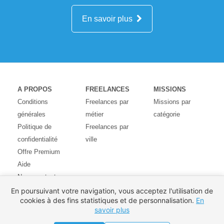
En savoir plus
A PROPOS
FREELANCES
MISSIONS
Conditions
Freelances par
Missions par
générales
métier
catégorie
Politique de
Freelances par
confidentialité
ville
Offre Premium
Aide
Nous contacter
Avis des
En poursuivant votre navigation, vous acceptez l'utilisation de
cookies à des fins statistiques et de personnalisation.
En
utilisateurs
savoir plus
Partenaires