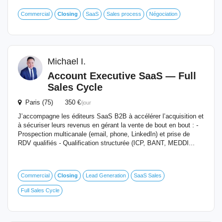
Commercial
Closing
SaaS
Sales process
Négociation
Michael I.
Account Executive SaaS — Full
Sales Cycle
Paris (75) 350 €
/jour
J’accompagne les éditeurs SaaS B2B à accélérer l’acquisition et
à sécuriser leurs revenus en gérant la vente de bout en bout : -
Prospection multicanale (email, phone, LinkedIn) et prise de
RDV qualifiés - Qualification structurée (ICP, BANT, MEDDI...
Commercial
Closing
Lead Generation
SaaS Sales
Full Sales Cycle