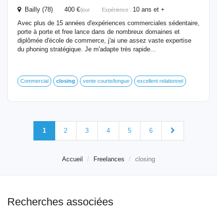
Bailly (78) 400 €
10 ans et +
/jour
Expérience :
Avec plus de 15 années d'expériences commerciales sédentaire,
porte à porte et free lance dans de nombreux domaines et
diplômée d'école de commerce, j'ai une assez vaste expertise
du phoning stratégique. Je m'adapte très rapide...
Commercial
closing
vente courte/longue
excellent relationnel
1
2
3
4
5
6
Accueil
Freelances
closing
Recherches associées