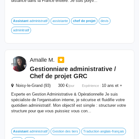
distance dans la France entière. Je suis polyv...
Assistant
administratif
assistante
chef
de
projet
devis
adminitratif
Amalle M.
Gestionniare administrative /
Chef
de
projet
GRC
Noisy-le-Grand (93) 300 €
10 ans et +
/jour
Expérience :
Experte en Gestion Administrative & Opérationnelle Je suis
spécialiste de l'organisation interne, je sécurise et fluidifie votre
quotidien administratif. Mon objectif est simple : structurer votre
structure pour que vous puissiez vous con...
Assistant
administratif
Gestion des tiers
Traduction anglais-français