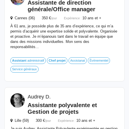
Assistante
de
direction
générale/Office manager
Cannes (06) 350 €
10 ans et +
/jour
Expérience :
À 61 ans, je possède plus de 35 ans d’expérience, ce qui m’a
permis d’acquérir une expertise solide et polyvalente. Organisée
et proactive. Je m’épanouis tant dans le travail en équipe que
dans des missions individuelles. Mon sens des
responsabilités...
Assistant
administratif
Chef
projet
Assistanat
Évènementiel
Service généraux
Audrey D.
Assistante polyvalente et
Gestion
de
projets
Lille (59) 300 €
10 ans et +
/jour
Expérience :
Je suis Audrey, Assistante Polyavlente expérimentée en gestion