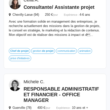
Celia A.
Consultante/ Assistante
projet
Chevilly-Larue (94) 250 €
4-6 ans
/jour
Expérience :
Avec une formation solide en management des entreprises, je
recherche actuellement des missions dans la gestion de projets,
le conseil en stratégie, le marketing et la rédaction de contenus.
Mon objectif est de réaliser des missions à impact et d...
Chef
de
projet
gestion
de
projet
communication
animation
prise d'initiatives
Michele C.
RESPONSABLE ADMINISTRATIF
ET FINANCIER - OFFICE
MANAGER
Guerville (78) 400 €
10 ans et +
/jour
Expérience :