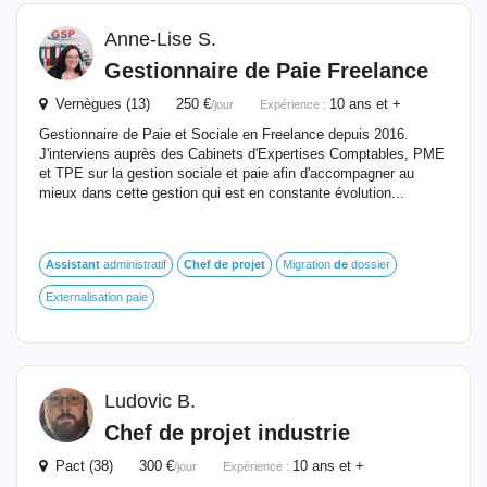
Anne-Lise S.
Gestionnaire
de
Paie Freelance
Vernègues (13) 250 €
10 ans et +
/jour
Expérience :
Gestionnaire de Paie et Sociale en Freelance depuis 2016.
J'interviens auprès des Cabinets d'Expertises Comptables, PME
et TPE sur la gestion sociale et paie afin d'accompagner au
mieux dans cette gestion qui est en constante évolution...
Assistant
administratif
Chef
de
projet
Migration
de
dossier
Externalisation paie
Ludovic B.
Chef
de
projet
industrie
Pact (38) 300 €
10 ans et +
/jour
Expérience :