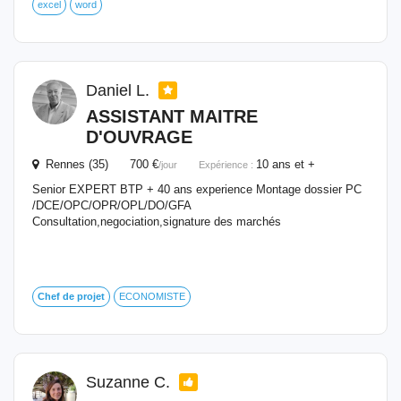
excel
word
Daniel L.
ASSISTANT
MAITRE
D'OUVRAGE
Rennes (35) 700 €
10 ans et +
/jour
Expérience :
Senior EXPERT BTP + 40 ans experience Montage dossier PC
/DCE/OPC/OPR/OPL/DO/GFA
Consultation,negociation,signature des marchés
Chef
de
projet
ECONOMISTE
Suzanne C.