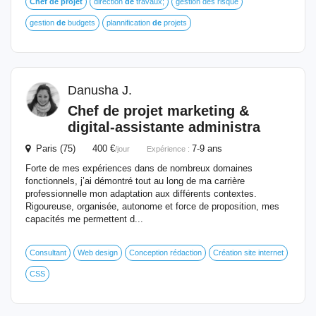
Chef
de
projet
direction
de
travaux;
gestion des risque
gestion
de
budgets
plannification
de
projets
Danusha J.
Chef
de
projet
marketing &
digital-assistante administra
Paris (75) 400 €
7-9 ans
/jour
Expérience :
Forte de mes expériences dans de nombreux domaines
fonctionnels, j’ai démontré tout au long de ma carrière
professionnelle mon adaptation aux différents contextes.
Rigoureuse, organisée, autonome et force de proposition, mes
capacités me permettent d...
Consultant
Web design
Conception rédaction
Création site internet
CSS