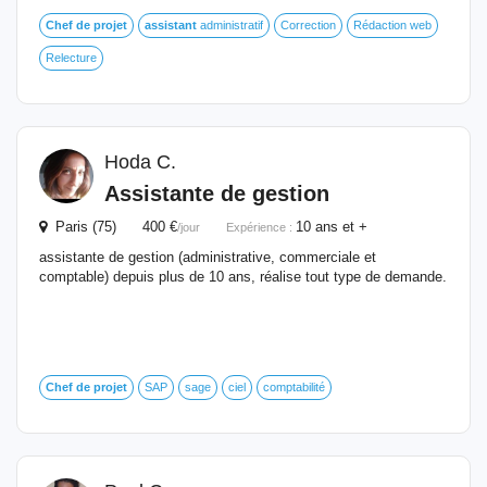
Chef
de
projet
assistant
administratif
Correction
Rédaction web
Relecture
Hoda C.
Assistante
de
gestion
Paris (75) 400 €
10 ans et +
/jour
Expérience :
assistante de gestion (administrative, commerciale et
comptable) depuis plus de 10 ans, réalise tout type de demande.
Chef
de
projet
SAP
sage
ciel
comptabilité