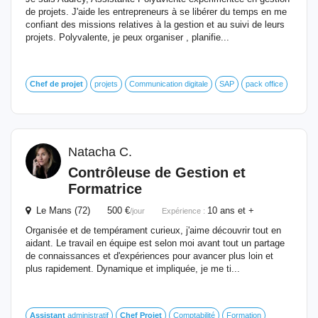
de projets. J'aide les entrepreneurs à se libérer du temps en me
confiant des missions relatives à la gestion et au suivi de leurs
projets. Polyvalente, je peux organiser , planifie...
Chef
de
projet
projets
Communication digitale
SAP
pack office
Natacha C.
Contrôleuse
de
Gestion et
Formatrice
Le Mans (72) 500 €
10 ans et +
/jour
Expérience :
Organisée et de tempérament curieux, j'aime découvrir tout en
aidant. Le travail en équipe est selon moi avant tout un partage
de connaissances et d'expériences pour avancer plus loin et
plus rapidement. Dynamique et impliquée, je me ti...
Assistant
administratif
Chef
Projet
Comptabilité
Formation