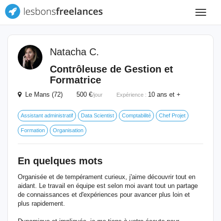
Toggle
navigat
Natacha C.
Contrôleuse de Gestion et
Formatrice
Le Mans (72) 500 €
10 ans et +
/jour
Expérience :
Assistant administratif
Data Scientist
Comptabilité
Chef Projet
Formation
Organisation
En quelques mots
Organisée et de tempérament curieux, j'aime découvrir tout en
aidant. Le travail en équipe est selon moi avant tout un partage
de connaissances et d'expériences pour avancer plus loin et
plus rapidement.