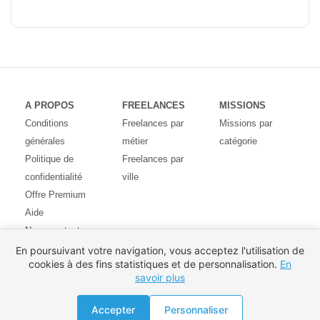
A PROPOS
FREELANCES
MISSIONS
Conditions
Freelances par
Missions par
générales
métier
catégorie
Politique de
Freelances par
confidentialité
ville
Offre Premium
Aide
Nous contacter
Avis des
En poursuivant votre navigation, vous acceptez l'utilisation de
cookies à des fins statistiques et de personnalisation.
En
utilisateurs
savoir plus
Partenaires
Pays
Proposer une mission
Accepter
Personnaliser