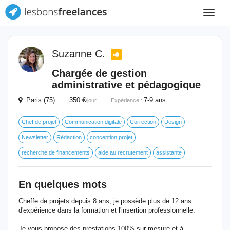
Toggle
navigat
Suzanne C.
Chargée de gestion
administrative et pédagogique
Paris (75) 350 €
7-9 ans
/jour
Expérience :
Chef de projet
Communication digitale
Correction
Design
Newsletter
Rédaction
conception projet
recherche de financements
aide au recrutement
assistante
En quelques mots
Cheffe de projets depuis 8 ans, je possède plus de 12 ans
d'expérience dans la formation et l'insertion professionnelle.
Je vous propose des prestations 100% sur mesure et à