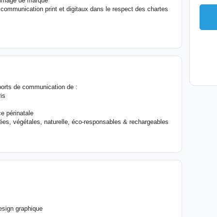
 d'image de marque
 communication print et digitaux dans le respect des chartes
pports de communication de :
is
e périnatale
es, végétales, naturelle, éco-responsables & rechargeables
esign graphique