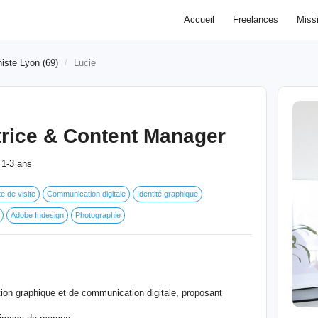
Accueil
Freelances
Miss
iste Lyon (69)
Lucie
atrice & Content Manager
1-3 ans
:
e de visite
Communication digitale
Identité graphique
Adobe Indesign
Photographie
tion graphique et de communication digitale, proposant