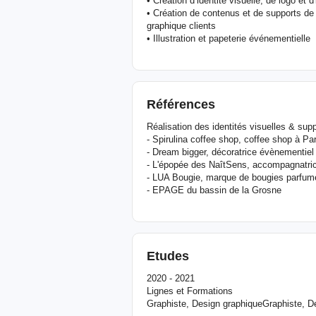
• Création d’identité visuelle, de logo et
• Création de contenus et de supports de
graphique clients
• Illustration et papeterie événementielle
Références
Réalisation des identités visuelles & su
- Spirulina coffee shop, coffee shop à Par
- Dream bigger, décoratrice évènementiel
- L'épopée des NaîtSens, accompagnatric
- LUA Bougie, marque de bougies parfumé
- EPAGE du bassin de la Grosne
Etudes
2020 - 2021
Lignes et Formations
Graphiste, Design graphiqueGraphiste, D