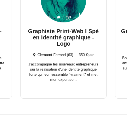
-
Graphiste Print-Web I Spé
Gr
en Identité graphique -
Logo
Clermont-Ferrand (63) 350 €
/jour
a
Bo
tte
an
J'accompagne les nouveaux entrepreneurs
à
su
sur la réalisation d'une identité graphique
forte qui leur ressemble "vraiment" et met
mon expertise...