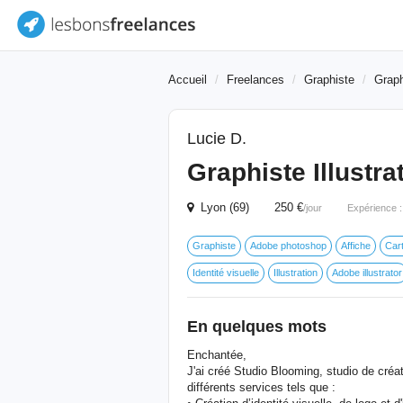
Accueil
Freelances
Graphiste
Graph
Lucie D.
Graphiste Illustr
Lyon (69) 250 €
/jour
Expérience 
Graphiste
Adobe photoshop
Affiche
Cart
Identité visuelle
Illustration
Adobe illustrator
En quelques mots
Enchantée,
J'ai créé Studio Blooming, studio de créa
différents services tels que :