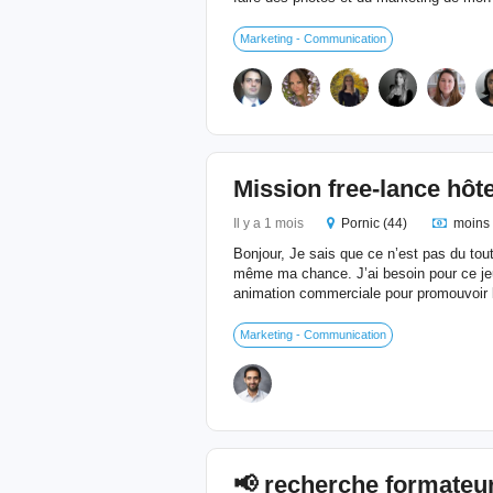
Marketing - Communication
Mission free-lance hôt
Il y a 1 mois
Pornic (44)
moins 
Bonjour, Je sais que ce n’est pas du tou
même ma chance. J’ai besoin pour ce jeu
animation commerciale pour promouvoir l
Marketing - Communication
📢 recherche formateur/