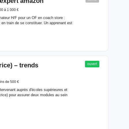
 expert amazon
00 à 1 000 €
rmateur H/F pour un OF en coach store :
en train de se constituer. Un apprenant est
ice) – trends
ouvert
ns de 500 €
ervenant auprès d'écoles supérieures et
(trice) pour assurer deux modules au sein