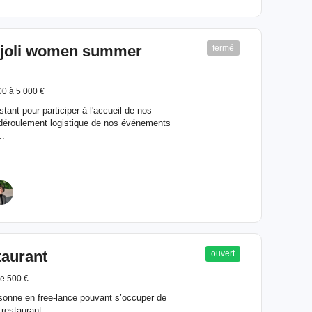
pjoli women summer
fermé
00 à 5 000 €
ant pour participer à l'accueil de nos
n déroulement logistique de nos événements
..
taurant
ouvert
e 500 €
rsonne en free-lance pouvant s’occuper de
 restaurant