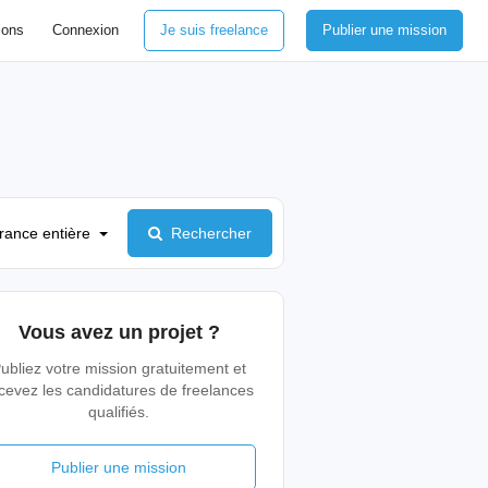
ions
Connexion
Je suis freelance
Publier une mission
rance entière
Rechercher
Vous avez un projet ?
ubliez votre mission gratuitement et
cevez les candidatures de freelances
qualifiés.
Publier une mission