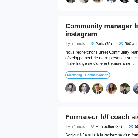
Community manager fre
instagram
Il y a 1 mois
Paris (75)
500 à 1
Nous recherchons un(e) Community Mana
développement de notre présence sur les
filiale française d'une entreprise amé...
Marketing - Communication
Formateur h/f coach st
Il y a 1 mois
Montpellier (34)
5
Bonjour ! Je suis à la recherche d'un fo