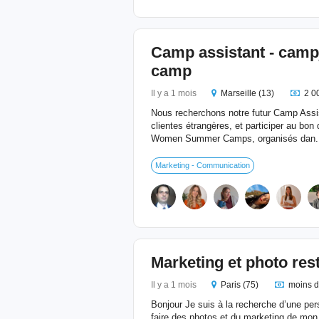
Camp assistant - cam
camp
Il y a 1 mois
Marseille (13)
2 0
Nous recherchons notre futur Camp Assist
clientes étrangères, et participer au bo
Women Summer Camps, organisés dan.
Marketing - Communication
Marketing et photo res
Il y a 1 mois
Paris (75)
moins d
Bonjour Je suis à la recherche d’une pe
faire des photos et du marketing de mon