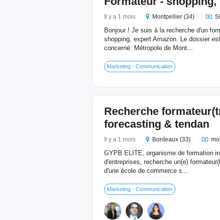
Formateur - shopping,
Il y a 1 mois
Montpellier (34)
5
Bonjour ! Je suis à la recherche d'un fo
shopping, expert Amazon. Le dossier est 
concerné. Métropole de Mont...
Marketing - Communication
Recherche formateur(tr
forecasting & tendan
Il y a 1 mois
Bordeaux (33)
moi
GYPB ELITE, organisme de formation int
d'entreprises, recherche un(e) formateur
d'une école de commerce s...
Marketing - Communication