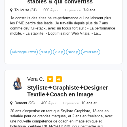
stables & qui convertiss
Toulouse (31) 500 €
7-9 ans
/jour
Expérience :
Je construis des sites haute-performance qui ne laissent plus
les PME perdre des leads. Je travaille depuis plus de 7 ans
comme dev full-stack, avec un focus fort sur : - La performance
mobile, - La stabilité, - L’optimisation Web Vitals, - La...
Développeur web
Nuxt.js
Vue.js
Node.js
WordPress
Vera C.
Styliste✦Graphiste✦Designer
Textile✦Coach en image
Domont (95) 400 €
10 ans et +
/jour
Expérience :
20 ans d'expertise en tant que Styliste Graphiste, 18 ans en
salariée pour de grandes marques, et 2 ans en freelance, avec
une nouvelle compétence de coach en image éthique et
holistique, certifiée INCARNATION®, pour permettre aux