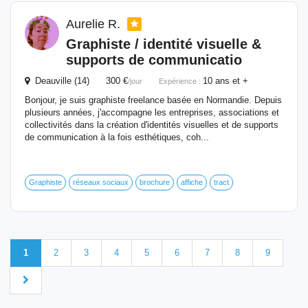
Aurelie R.
Graphiste / identité visuelle &
supports de communicatio
Deauville (14) 300 €
10 ans et +
/jour
Expérience :
Bonjour, je suis graphiste freelance basée en Normandie. Depuis
plusieurs années, j'accompagne les entreprises, associations et
collectivités dans la création d'identités visuelles et de supports
de communication à la fois esthétiques, coh...
Graphiste
réseaux sociaux
brochure
affiche
tract
1
2
3
4
5
6
7
8
9