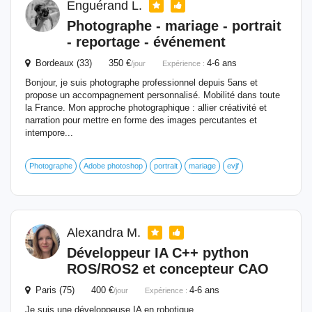
Enguérand L.
Photographe - mariage - portrait
- reportage - événement
Bordeaux (33) 350 €
4-6 ans
/jour
Expérience :
Bonjour, je suis photographe professionnel depuis 5ans et
propose un accompagnement personnalisé. Mobilité dans toute
la France. Mon approche photographique : allier créativité et
narration pour mettre en forme des images percutantes et
intempore...
Photographe
Adobe photoshop
portrait
mariage
evjf
Alexandra M.
Développeur IA C++ python
ROS/ROS2 et concepteur CAO
Paris (75) 400 €
4-6 ans
/jour
Expérience :
Je suis une développeuse IA en robotique