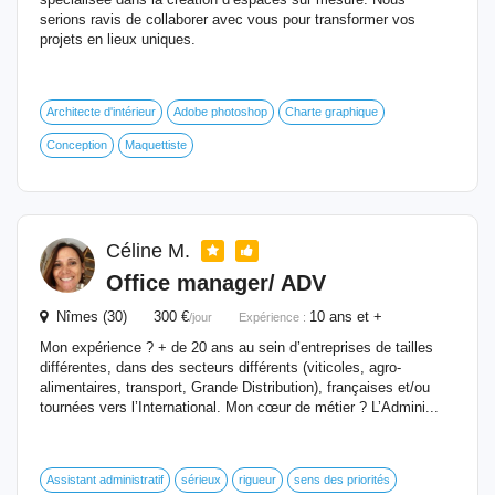
serions ravis de collaborer avec vous pour transformer vos
projets en lieux uniques.
Architecte d'intérieur
Adobe photoshop
Charte graphique
Conception
Maquettiste
Céline M.
Office manager/ ADV
Nîmes (30) 300 €
10 ans et +
/jour
Expérience :
Mon expérience ? + de 20 ans au sein d’entreprises de tailles
différentes, dans des secteurs différents (viticoles, agro-
alimentaires, transport, Grande Distribution), françaises et/ou
tournées vers l’International. Mon cœur de métier ? L’Admini...
Assistant administratif
sérieux
rigueur
sens des priorités