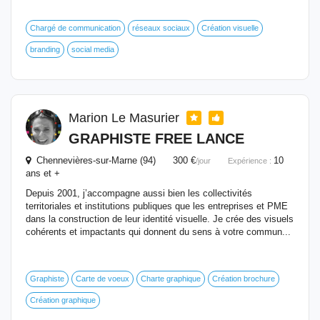
Chargé de communication
réseaux sociaux
Création visuelle
branding
social media
Marion Le Masurier
GRAPHISTE FREE LANCE
Chennevières-sur-Marne (94) 300 €
10
/jour
Expérience :
ans et +
Depuis 2001, j’accompagne aussi bien les collectivités
territoriales et institutions publiques que les entreprises et PME
dans la construction de leur identité visuelle. Je crée des visuels
cohérents et impactants qui donnent du sens à votre commun...
Graphiste
Carte de voeux
Charte graphique
Création brochure
Création graphique