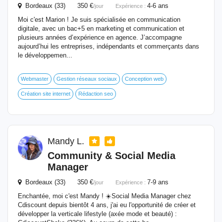
Bordeaux (33) 350 €
4-6 ans
/jour
Expérience :
Moi c'est Marion ! Je suis spécialisée en communication
digitale, avec un bac+5 en marketing et communication et
plusieurs années d’expérience en agence. J’accompagne
aujourd’hui les entreprises, indépendants et commerçants dans
le développemen...
Webmaster
Gestion réseaux sociaux
Conception web
Création site internet
Rédaction seo
Mandy L.
Community & Social Media
Manager
Bordeaux (33) 350 €
7-9 ans
/jour
Expérience :
Enchantée, moi c'est Mandy ! ☀️​ Social Media Manager chez
Cdiscount depuis bientôt 4 ans, j'ai eu l'opportunité de créer et
développer la verticale lifestyle (axée mode et beauté) :