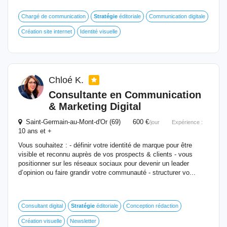
Chargé de communication
Stratégie
éditoriale
Communication digitale
Création site internet
Identité visuelle
Chloé K.
Consultante en Communication
& Marketing Digital
Saint-Germain-au-Mont-d'Or (69) 600 €
/jour
Expérience :
10 ans et +
Vous souhaitez : - définir votre identité de marque pour être
visible et reconnu auprès de vos prospects & clients - vous
positionner sur les réseaux sociaux pour devenir un leader
d’opinion ou faire grandir votre communauté - structurer vo...
Consultant digital
Stratégie
éditoriale
Conception rédaction
Création visuelle
Newsletter