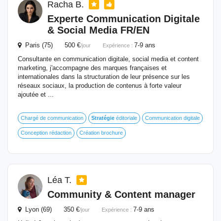
Racha B.
Experte Communication Digitale
& Social Media FR/EN
Paris (75) 500 €
7-9 ans
/jour
Expérience :
Consultante en communication digitale, social media et content
marketing, j'accompagne des marques françaises et
internationales dans la structuration de leur présence sur les
réseaux sociaux, la production de contenus à forte valeur
ajoutée et ...
Chargé de communication
Stratégie
éditoriale
Communication digitale
Conception rédaction
Création brochure
Léa T.
Community & Content manager
Lyon (69) 350 €
7-9 ans
/jour
Expérience :