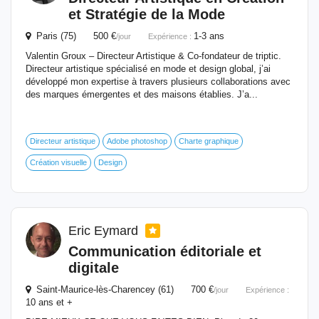
et
Stratégie
de la Mode
Paris (75) 500 €
1-3 ans
/jour
Expérience :
Valentin Groux – Directeur Artistique & Co-fondateur de triptic.
Directeur artistique spécialisé en mode et design global, j’ai
développé mon expertise à travers plusieurs collaborations avec
des marques émergentes et des maisons établies. J’a...
Directeur artistique
Adobe photoshop
Charte graphique
Création visuelle
Design
Eric Eymard
Communication éditoriale et
digitale
Saint-Maurice-lès-Charencey (61) 700 €
/jour
Expérience :
10 ans et +