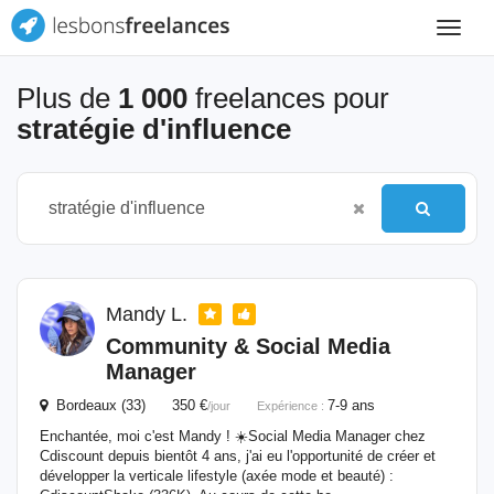
Toggle
navigat
Plus de
1 000
freelances pour
stratégie d'influence
Mandy L.
Community & Social Media
Manager
Bordeaux (33) 350 €
7-9 ans
/jour
Expérience :
Enchantée, moi c'est Mandy ! ☀️​ Social Media Manager chez
Cdiscount depuis bientôt 4 ans, j'ai eu l'opportunité de créer et
développer la verticale lifestyle (axée mode et beauté) :