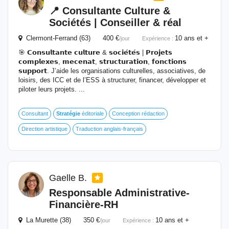
📍 Consultante Culture &
Sociétés | Conseiller & réal
Clermont-Ferrand (63) 400 €
10 ans et +
/jour
Expérience :
🎯 𝗖𝗼𝗻𝘀𝘂𝗹𝘁𝗮𝗻𝘁𝗲 𝗰𝘂𝗹𝘁𝘂𝗿𝗲 & 𝘀𝗼𝗰𝗶𝗲́𝘁𝗲́𝘀 | 𝗣𝗿𝗼𝗷𝗲𝘁𝘀
𝗰𝗼𝗺𝗽𝗹𝗲𝘅𝗲𝘀, 𝗺𝗲𝗰𝗲𝗻𝗮𝘁, 𝘀𝘁𝗿𝘂𝗰𝘁𝘂𝗿𝗮𝘁𝗶𝗼𝗻, 𝗳𝗼𝗻𝗰𝘁𝗶𝗼𝗻𝘀
𝘀𝘂𝗽𝗽𝗼𝗿𝘁. J’aide les organisations culturelles, associatives, de
loisirs, des ICC et de l’ESS à structurer, financer, développer et
piloter leurs projets. ...
Consultant
Stratégie
éditoriale
Conception rédaction
Direction artistique
Traduction anglais-français
Gaelle B.
Responsable Administrative-
Financière-RH
La Murette (38) 350 €
10 ans et +
/jour
Expérience :