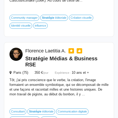
CdiscountShake (336K). Au cours de cette be...
Community manager
Stratégie
éditoriale
Création visuelle
Identité visuelle
influence
Florence Laetitia A.
Stratégie
Médias & Business
RSE
Paris (75) 350 €
10 ans et +
/jour
Expérience :
Tôt, j'ai pris conscience que le verbe, la création, l'image
formaient un ensemble symbiotique, qui se décomposait de mille
et une façons et racontait milles et une histoires uniques. De
mon travail de pigiste, au début du bonbon, il y ...
Consultant
Stratégie
éditoriale
Communication digitale