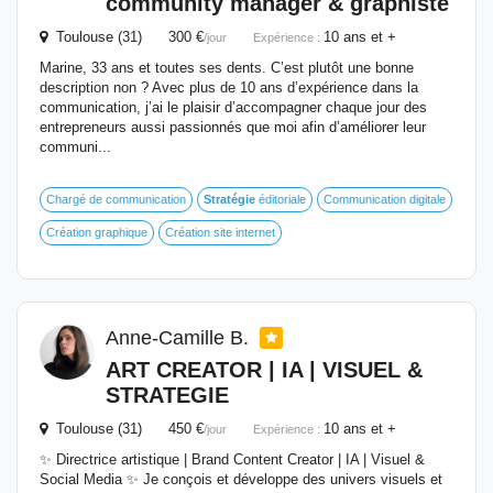
community manager & graphiste
Toulouse (31) 300 €
10 ans et +
/jour
Expérience :
Marine, 33 ans et toutes ses dents. C’est plutôt une bonne
description non ? Avec plus de 10 ans d’expérience dans la
communication, j’ai le plaisir d’accompagner chaque jour des
entrepreneurs aussi passionnés que moi afin d’améliorer leur
communi...
Chargé de communication
Stratégie
éditoriale
Communication digitale
Création graphique
Création site internet
Anne-Camille B.
ART CREATOR | IA | VISUEL &
STRATEGIE
Toulouse (31) 450 €
10 ans et +
/jour
Expérience :
✨ Directrice artistique | Brand Content Creator | IA | Visuel &
Social Media ✨ Je conçois et développe des univers visuels et