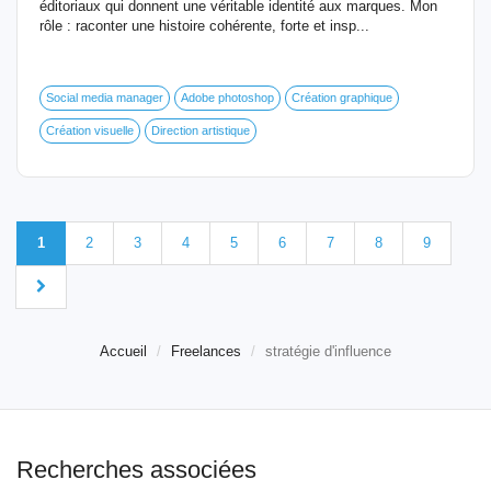
éditoriaux qui donnent une véritable identité aux marques. Mon
rôle : raconter une histoire cohérente, forte et insp...
Social media manager
Adobe photoshop
Création graphique
Création visuelle
Direction artistique
1
2
3
4
5
6
7
8
9
Accueil
Freelances
stratégie d'influence
Recherches associées