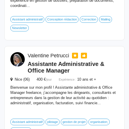
expérience en gestion de dossiers, préparation de documents,
coordinati...
Assistant administratif
Conception rédaction
Correction
Mailing
Newsletter
Valentine Petrucci
Assistante Administrative &
Office Manager
Nice (06) 400 €
10 ans et +
/jour
Expérience :
Bienvenue sur mon profil ! Assistante administrative & Office
Manager freelance, j’accompagne les dirigeants, consultants et
entrepreneurs dans la gestion de leur activité au quotidien :
administratif, organisation, facturation, suivi financie...
Assistant administratif
pilotage
gestion de projet
organisation;