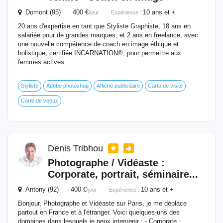
Domont (95) 400 €
10 ans et +
/jour
Expérience :
20 ans d'expertise en tant que Styliste Graphiste, 18 ans en
salariée pour de grandes marques, et 2 ans en freelance, avec
une nouvelle compétence de coach en image éthique et
holistique, certifiée INCARNATION®, pour permettre aux
femmes actives...
Styliste
Adobe photoshop
Affiche publicitaire
Carte de visite
Carte de voeux
Denis Tribhou
Photographe / Vidéaste :
Corporate, portrait, séminaire...
Antony (92) 400 €
10 ans et +
/jour
Expérience :
Bonjour, Photographe et Vidéaste sur Paris, je me déplace
partout en France et à l'étranger. Voici quelques-uns des
domaines dans lesquels je peux intervenir : - Corporate :