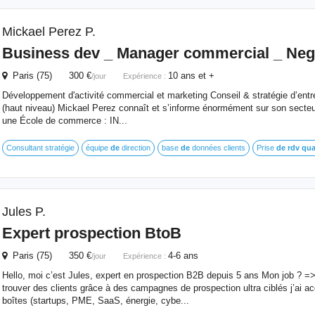
Mickael Perez P.
Business dev _ Manager commercial _ Nego
Paris (75) 300 €
10 ans et +
/jour
Expérience :
Développement d'activité commercial et marketing Conseil & stratégie d’entre
(haut niveau) Mickael Perez connaît et s’informe énormément sur son secteur
une École de commerce : IN...
Consultant stratégie
équipe
de
direction
base
de
données clients
Prise
de
rdv
qua
Jules P.
Expert prospection BtoB
Paris (75) 350 €
4-6 ans
/jour
Expérience :
Hello, moi c’est Jules, expert en prospection B2B depuis 5 ans Mon job ? => 
trouver des clients grâce à des campagnes de prospection ultra ciblés j’ai 
boîtes (startups, PME, SaaS, énergie, cybe...