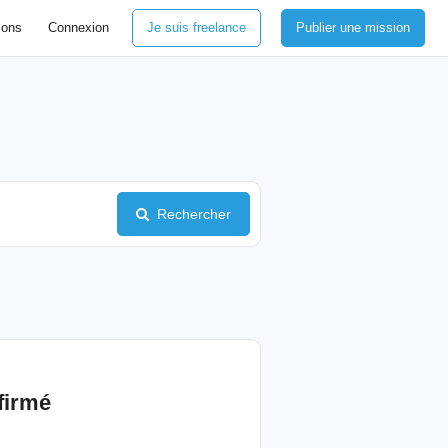
ions
Connexion
Je suis freelance
Publier une mission
Rechercher
firmé