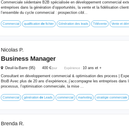
Commerciale sédentaire B2B spécialisée en développement commercial exte
entreprises dans la génération d’opportunités, la vente et la fidélisation client
l’ensemble du cycle commercial : prospection cibl...
Commercial
qualification
de
fichier
Génération des leads
Télévente
Vente et dém
Nicolas P.
Business Manager
Deuil-la-Barre (95) 400 €
10 ans et +
/jour
Expérience :
Consultant en développement commercial & optimisation des process | Exp
BtoB Avec plus de 20 ans d’expérience, j’accompagne les entreprises dans la
processus, l’optimisation commerciale, la mise ...
Commercial
génération
de
Leads
commercial
marketing
stratégie commerciale
Brenda R.