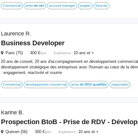
Commercial
prise
de
rdv
account manager
anglais
francais
Laurence R.
Business Developer
Paris (75) 400 €
10 ans et +
/jour
Expérience :
20 ans de conseil, 20 ans d'accompagnement en développement commercial,
développement stratégique des entreprises avec l'humain au cœur de la d
: engagement, réactivité et sourire
Commercial
developpement commercial
prise
de
RDV
qualifiés
negociation
Karine B.
Prospection BtoB - Prise
de
RDV
- Dévelo
Quéven (56) 300 €
10 ans et +
/jour
Expérience :