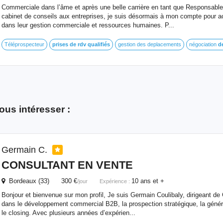
Commerciale dans l’âme et après une belle carrière en tant que Responsabl
cabinet de conseils aux entreprises, je suis désormais à mon compte pour 
dans leur gestion commerciale et ressources humaines. P...
Téléprospecteur
prises
de
rdv
qualifiés
gestion des deplacements
négociation
d
ous intéresser :
Germain C.
CONSULTANT EN VENTE
Bordeaux (33) 300 €
10 ans et +
/jour
Expérience :
Bonjour et bienvenue sur mon profil, Je suis Germain Coulibaly, dirigeant d
dans le développement commercial B2B, la prospection stratégique, la généra
le closing. Avec plusieurs années d’expérien...