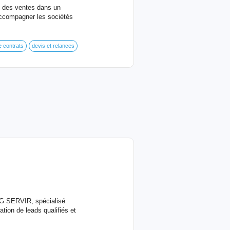
e des ventes dans un
accompagner les sociétés
e
contrats
devis et relances
e G SERVIR, spécialisé
tion de leads qualifiés et