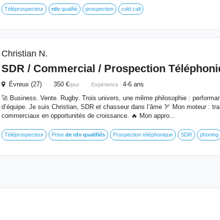
Téléprospecteur
rdv
qualifié
prospection
cold call
Christian N.
SDR / Commercial / Prospection Téléphon
Évreux (27) 350 €
4-6 ans
/jour
Expérience :
🚀 Business. Vente. Rugby. Trois univers, une même philosophie : performanc
d’équipe. Je suis Christian, SDR et chasseur dans l’âme 🏹 Mon moteur : tra
commerciaux en opportunités de croissance. 🔥 Mon appro...
Téléprospecteur
Prise
de
rdv
qualifiés
Prospection téléphonique
SDR
phoning