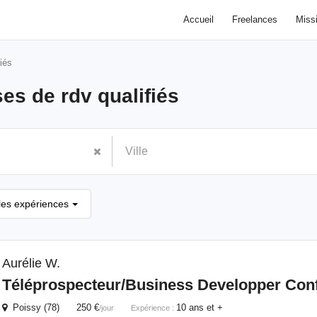
Accueil
Freelances
Miss
fiés
ses de rdv qualifiés
les expériences
Aurélie W.
Téléprospecteur/Business Developper Con
Poissy (78) 250 €
10 ans et +
/jour
Expérience :