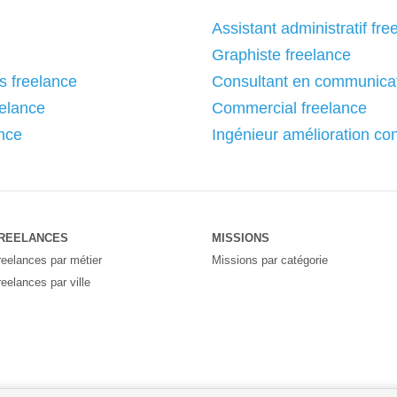
Assistant administratif fre
Graphiste freelance
 freelance
Consultant en communicat
elance
Commercial freelance
ance
Ingénieur amélioration co
REELANCES
MISSIONS
reelances par métier
Missions par catégorie
reelances par ville