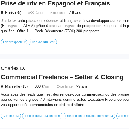
Prise
de
rdv
en Espagnol et Français
Paris (75) 500 €
7-9 ans
/jour
Expérience :
J’aide les entreprises européennes et françaises à se développer sur les m
(Espagne + LATAM) grâce à des campagnes de prospection trilingues et la p
qualifiés. Offre 1 — Pack Découverte (750€) 200 prospects ...
Téléprospecteur
Prise
de
rdv
BtoB
Charles D.
Commercial Freelance – Setter & Closing
Marseille (13) 300 €
7-9 ans
/jour
Expérience :
Vous avez des leads qualifiés, des rendez-vous commerciaux ou des prospe
peu de ventes signées ? J’interviens comme Sales Executive Freelance pour
vos opportunités commerciales en chiffre d’affaire...
Commercial
gestion
de
la relation client
prospection et relance commercial
autono