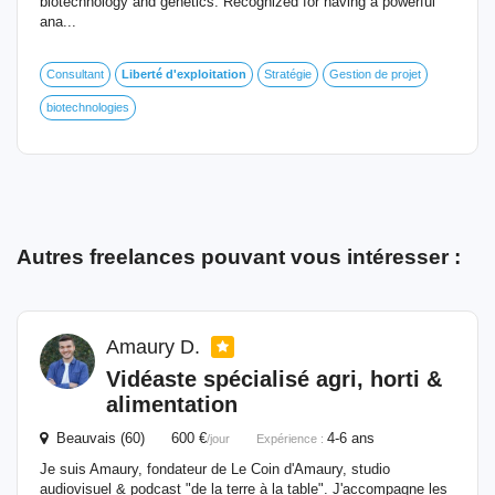
biotechnology and genetics. Recognized for having a powerful
ana...
Consultant
Liberté
d'exploitation
Stratégie
Gestion de projet
biotechnologies
Autres freelances pouvant vous intéresser :
Amaury D.
Vidéaste spécialisé agri, horti &
alimentation
Beauvais (60) 600 €
4-6 ans
/jour
Expérience :
Je suis Amaury, fondateur de Le Coin d'Amaury, studio
audiovisuel & podcast "de la terre à la table". J'accompagne les