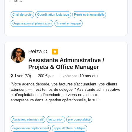
impli...
Chef de projet
Coordination logistique
Régie événementielle
Organisation et planification
Travail en équipe
Reiza O.
Assistante Administrative /
Projets & Office Manager
Lyon (69) 200 €
10 ans et +
/jour
Expérience :
"Votre agenda déborde, vos factures s'accumulent, vos clients
attendent — il est temps de déléguer." Assistante administrative
et d’exploitation indépendante, je viens en aide aux
entrepreneurs dans la gestion opérationnelle, le sui...
Assistant administratif
facturation
pre comptabilité
organisation déplacement
appel d’offres publique