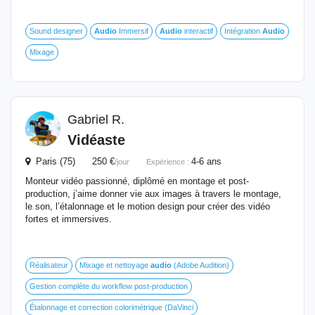
Sound designer
Audio
Immersif
Audio
interactif
Intégration
Audio
Mixage
Gabriel R.
Vidéaste
Paris (75) 250 €
4-6 ans
/jour
Expérience :
Monteur vidéo passionné, diplômé en montage et post-
production, j’aime donner vie aux images à travers le montage,
le son, l’étalonnage et le motion design pour créer des vidéo
fortes et immersives.
Réalisateur
Mixage et nettoyage
audio
(Adobe Audition)
Gestion complète du workflow post-production
Étalonnage et correction colorimétrique (DaVinci