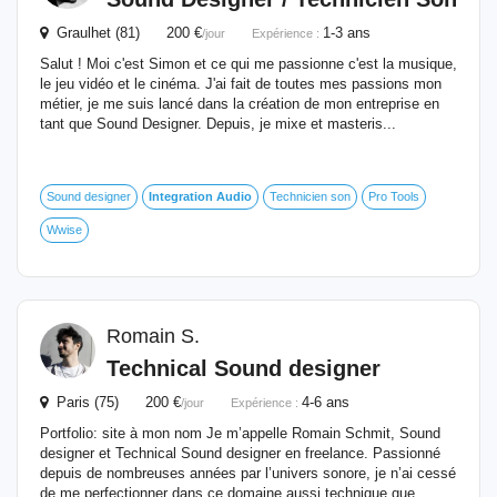
Graulhet (81) 200 €
1-3 ans
/jour
Expérience :
Salut ! Moi c'est Simon et ce qui me passionne c'est la musique,
le jeu vidéo et le cinéma. J'ai fait de toutes mes passions mon
métier, je me suis lancé dans la création de mon entreprise en
tant que Sound Designer. Depuis, je mixe et masteris...
Sound designer
Integration
Audio
Technicien son
Pro Tools
Wwise
Romain S.
Technical Sound designer
Paris (75) 200 €
4-6 ans
/jour
Expérience :
Portfolio: site à mon nom Je m’appelle Romain Schmit, Sound
designer et Technical Sound designer en freelance. Passionné
depuis de nombreuses années par l’univers sonore, je n’ai cessé
de me perfectionner dans ce domaine aussi technique que