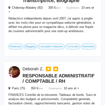
Transcriptrice, Biographe
Châtenay-Malabry (92) 300 €
10 ans et
/jour
Expérience :
+
Rédactrice indépendante depuis avril 2007, j'ai appris à jongler
avec les mots-clés pour un sympathique webzine généraliste, à
affûter ma plume pour un magazine déco, à délivrer une flopée
de courriers administratifs pour une start-up ambitieuse...
Rédacteur
Blogging
Conception rédaction
Correction
Newsletter
Deborah Z.
RESPONSABLE ADMINISTRATIF
/ COMPTABLE / RH
Paris (75) 350 €
10 ans et +
/jour
Expérience :
FINANCES Contrôle de la trésorerie. Tableaux de bords. Suivi et
analyse des budgets et prévisionnels. Comptabilité générale,
facturation clients, rapprochements bancaires, gestion notes de