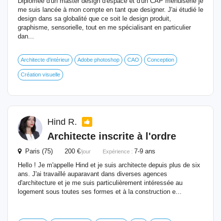
Diplômée d'un master design d'espace et d'un CAP menuiserie je
me suis lancée à mon compte en tant que designer. J'ai étudié le
design dans sa globalité que ce soit le design produit,
graphisme, sensorielle, tout en me spécialisant en particulier
dan...
Architecte d'intérieur
Adobe photoshop
CAO
Conception
Création visuelle
Hind R.
Architecte inscrite à l'ordre
Paris (75) 200 €
7-9 ans
/jour
Expérience :
Hello ! Je m'appelle Hind et je suis architecte depuis plus de six
ans. J'ai travaillé auparavant dans diverses agences
d'architecture et je me suis particulièrement intéressée au
logement sous toutes ses formes et à la construction e...