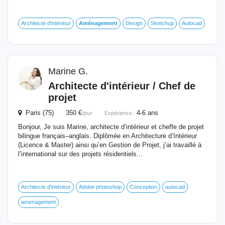
Architecte d'intérieur
Aménagement
Design
Sketchup
Autocad
Marine G.
Architecte d'intérieur / Chef de
projet
Paris (75) 350 €
4-6 ans
/jour
Expérience :
Bonjour, Je suis Marine, architecte d’intérieur et cheffe de projet
bilingue français–anglais. Diplômée en Architecture d’Intérieur
(Licence & Master) ainsi qu’en Gestion de Projet, j’ai travaillé à
l’international sur des projets résidentiels...
Architecte d'intérieur
Adobe photoshop
Conception
autocad
amenagement