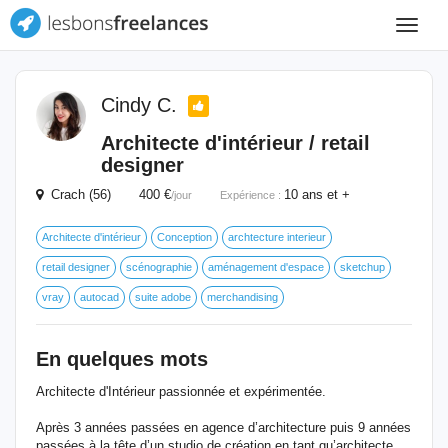
Toggle
navigat
Cindy C.
Architecte d'intérieur / retail
designer
Crach (56) 400 €
10 ans et +
/jour
Expérience :
Architecte d'intérieur
Conception
archtecture interieur
retail designer
scénographie
aménagement d'espace
sketchup
vray
autocad
suite adobe
merchandising
En quelques mots
Architecte d'Intérieur passionnée et expérimentée.
Après 3 années passées en agence d’architecture puis 9 années
passées à la tête d’un studio de création en tant qu’architecte