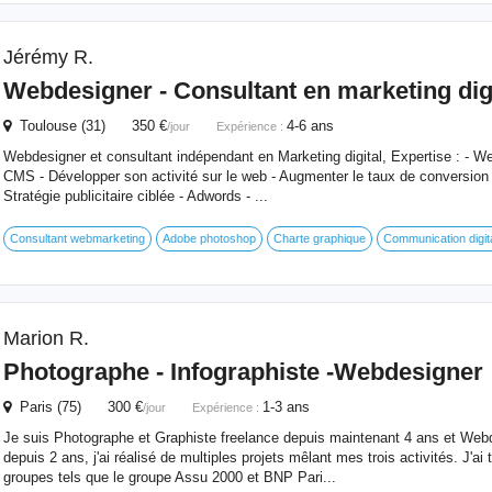
Jérémy R.
Webdesigner
- Consultant en marketing dig
Toulouse (31) 350 €
4-6 ans
/jour
Expérience :
Webdesigner et consultant indépendant en Marketing digital, Expertise : - 
CMS - Développer son activité sur le web - Augmenter le taux de conversion
Stratégie publicitaire ciblée - Adwords - ...
Consultant webmarketing
Adobe photoshop
Charte graphique
Communication digit
Marion R.
Photographe - Infographiste -
Webdesigner
Paris (75) 300 €
1-3 ans
/jour
Expérience :
Je suis Photographe et Graphiste freelance depuis maintenant 4 ans et Webd
depuis 2 ans, j'ai réalisé de multiples projets mêlant mes trois activités. J'ai 
groupes tels que le groupe Assu 2000 et BNP Pari...