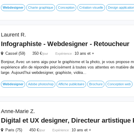
Webdesigner
Charte graphique
Conception
Création visuelle
Design applicatio
Laurent R.
Infographiste -
Webdesigner
- Retoucheur
Cassel (59) 350 €
10 ans et +
/jour
Expérience :
Bonjour, Avec un sens aigu pour le graphisme et la photo, je vous propose m
expérience afin de répondre précisément à toutes vos attentes en matière 
large. Aujourd’hui webdesigner, graphiste, vidéa...
Webdesigner
Adobe photoshop
Affiche publicitaire
Brochure
Conception web
Anne-Marie Z.
Digital et UX designer, Directeur artistique 
Paris (75) 450 €
10 ans et +
/jour
Expérience :