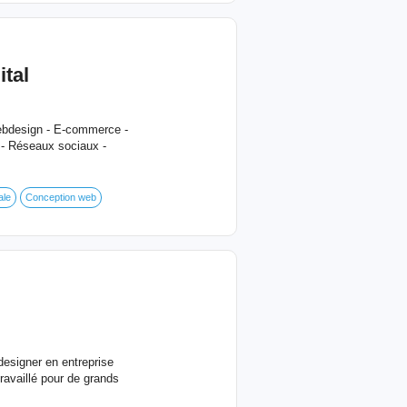
ital
Webdesign - E-commerce -
 - Réseaux sociaux -
ale
Conception web
esigner en entreprise
travaillé pour de grands