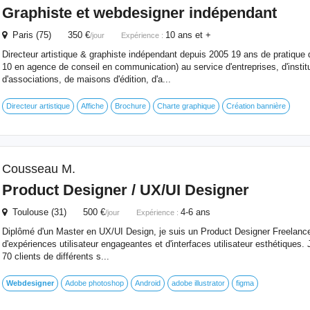
Graphiste et
webdesigner
indépendant
Paris (75) 350 €
10 ans et +
/jour
Expérience :
Directeur artistique & graphiste indépendant depuis 2005 19 ans de pratique 
10 en agence de conseil en communication) au service d'entreprises, d'institu
d'associations, de maisons d'édition, d'a...
Directeur artistique
Affiche
Brochure
Charte graphique
Création bannière
Cousseau M.
Product Designer / UX/UI Designer
Toulouse (31) 500 €
4-6 ans
/jour
Expérience :
Diplômé d'un Master en UX/UI Design, je suis un Product Designer Freelance
d'expériences utilisateur engageantes et d'interfaces utilisateur esthétiques
70 clients de différents s...
Webdesigner
Adobe photoshop
Android
adobe illustrator
figma