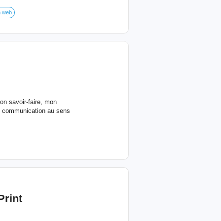
n web
on savoir-faire, mon
de communication au sens
Print