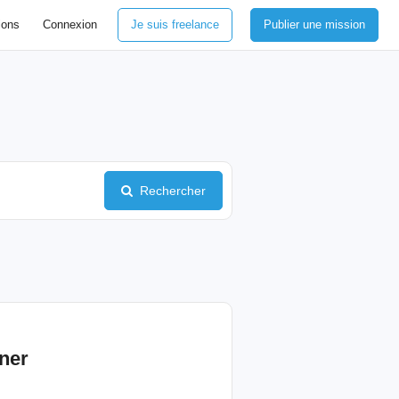
ions
Connexion
Je suis freelance
Publier une mission
Rechercher
ner