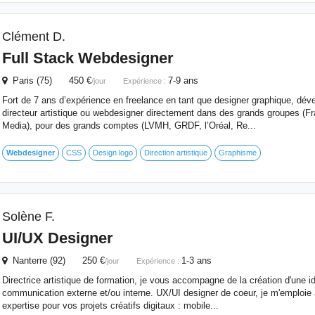
Clément D.
Full Stack
Webdesigner
Paris (75) 450 €
7-9 ans
/jour
Expérience :
Fort de 7 ans d’expérience en freelance en tant que designer graphique, déve
directeur artistique ou webdesigner directement dans des grands groupes (F
Media), pour des grands comptes (LVMH, GRDF, l’Oréal, Re...
Webdesigner
CSS
Design logo
Direction artistique
Graphisme
Solène F.
UI/UX Designer
Nanterre (92) 250 €
1-3 ans
/jour
Expérience :
Directrice artistique de formation, je vous accompagne de la création d'une id
communication externe et/ou interne. UX/UI designer de coeur, je m'emploie
expertise pour vos projets créatifs digitaux : mobile...