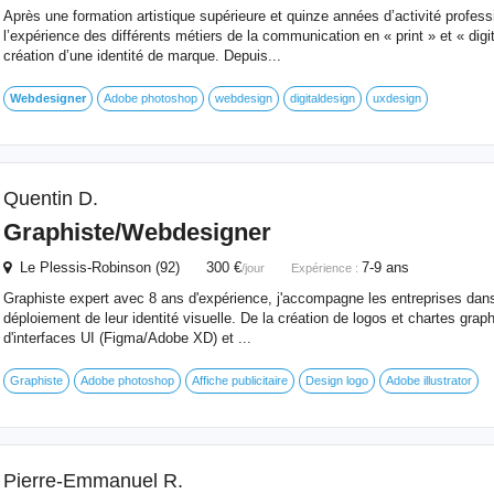
Après une formation artistique supérieure et quinze années d’activité professi
l’expérience des différents métiers de la communication en « print » et « digit
création d’une identité de marque. Depuis...
Webdesigner
Adobe photoshop
webdesign
digitaldesign
uxdesign
Quentin D.
Graphiste/
Webdesigner
Le Plessis-Robinson (92) 300 €
7-9 ans
/jour
Expérience :
Graphiste expert avec 8 ans d'expérience, j'accompagne les entreprises dans l
déploiement de leur identité visuelle. De la création de logos et chartes grap
d'interfaces UI (Figma/Adobe XD) et ...
Graphiste
Adobe photoshop
Affiche publicitaire
Design logo
Adobe illustrator
Pierre-Emmanuel R.