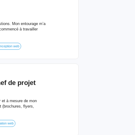
stions. Mon entourage m’a
 commencé à travailler
nception web
hef de projet
r et à mesure de mon
 (brochures, flyers,
ation web