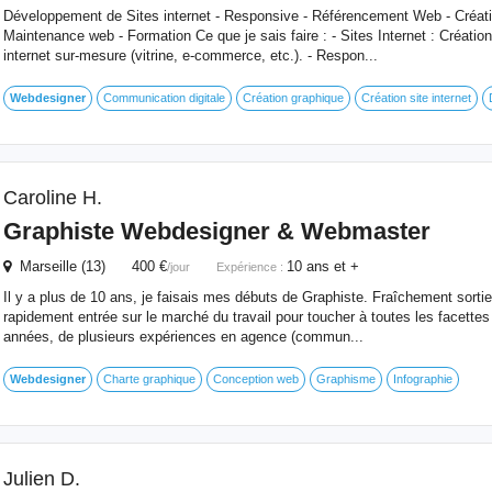
Développement de Sites internet - Responsive - Référencement Web - Créati
Maintenance web - Formation Ce que je sais faire : - Sites Internet : Création
internet sur-mesure (vitrine, e-commerce, etc.). - Respon...
Webdesigner
Communication digitale
Création graphique
Création site internet
Caroline H.
Graphiste
Webdesigner
& Webmaster
Marseille (13) 400 €
10 ans et +
/jour
Expérience :
Il y a plus de 10 ans, je faisais mes débuts de Graphiste. Fraîchement sortie 
rapidement entrée sur le marché du travail pour toucher à toutes les facettes
années, de plusieurs expériences en agence (commun...
Webdesigner
Charte graphique
Conception web
Graphisme
Infographie
Julien D.