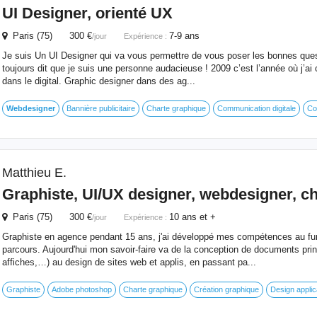
UI Designer, orienté UX
Paris (75) 300 €
7-9 ans
/jour
Expérience :
Je suis Un UI Designer qui va vous permettre de vous poser les bonnes que
toujours dit que je suis une personne audacieuse ! 2009 c’est l’année où j’ai
dans le digital. Graphic designer dans des ag...
Webdesigner
Bannière publicitaire
Charte graphique
Communication digitale
Co
Matthieu E.
Graphiste, UI/UX designer,
webdesigner
, c
Paris (75) 300 €
10 ans et +
/jour
Expérience :
Graphiste en agence pendant 15 ans, j'ai développé mes compétences au fu
parcours. Aujourd'hui mon savoir-faire va de la conception de documents print
affiches,…) au design de sites web et applis, en passant pa...
Graphiste
Adobe photoshop
Charte graphique
Création graphique
Design applic