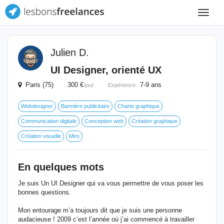
Toggle
navigat
Julien D.
UI Designer, orienté UX
Paris (75) 300 €
7-9 ans
/jour
Expérience :
Webdesigner
Bannière publicitaire
Charte graphique
Communication digitale
Conception web
Création graphique
Création visuelle
Miro
En quelques mots
Je suis Un UI Designer qui va vous permettre de vous poser les
bonnes questions.
Mon entourage m’a toujours dit que je suis une personne
audacieuse ! 2009 c’est l’année où j’ai commencé à travailler