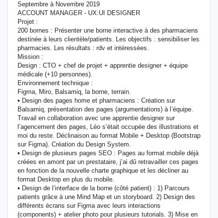
Septembre à Novembre 2019
ACCOUNT MANAGER - UX:UI DESIGNER
Projet :
200 bornes : Présenter une borne interactive à des pharmaciens
destinée à leurs clientèle/patients. Les objectifs : sensibiliser les
pharmacies. Les résultats : rdv et intéressées.
Mission :
Design : CTO + chef de projet + apprentie designer + équipe
médicale (+10 personnes).
Environnement technique :
Figma, Miro, Balsamiq, la borne, terrain.
▪ Design des pages home et pharmaciens : Création sur
Balsamiq, présentation des pages (argumentations) à l’équipe.
Travail en collaboration avec une apprentie designer sur
l’agencement des pages, Léo s’était occupée des illustrations et
moi du reste. Déclinaison au format Mobile + Desktop (Bootstrap
sur Figma). Création du Design System.
▪ Design de plusieurs pages SEO : Pages au format mobile déjà
créées en amont par un prestataire, j’ai dû retravailler ces pages
en fonction de la nouvelle charte graphique et les décliner au
format Desktop en plus du mobile.
▪ Design de l’interface de la borne (côté patient) : 1) Parcours
patients grâce à une Mind Map et un storyboard. 2) Design des
différents écrans sur Figma avec leurs interactions
(components) + atelier photo pour plusieurs tutorials. 3) Mise en