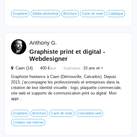
Graphiste
Adobe photoshop
Brochure
Carte de visite
Catalogue
Anthony G.
Graphiste print et digital -
Webdesigner
Caen (14) 400 €
10 ans et +
/jour
Expérience :
Graphiste freelance à Caen (Démouville, Calvados). Depuis
2013, j’accompagne les professionnels et entreprises dans la
création de leur identité visuelle : logo, plaquette commerciale,
site web et supports de communication print ou digital. Mon
appr...
Graphiste
Brochure
Carte de visite
Conception web
Création site internet