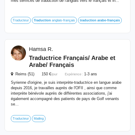
mes services de traduction de l'anglais vers le français et in...
Traducteur
Traduction
anglais-français
traduction
arabe-français
Hamsa R.
Traductrice Français/ Arabe et
Arabe/ Français
Reims (51) 150 €
1-3 ans
/jour
Expérience :
Syrienne d'origine, je suis interprète-traductrice en langue arabe
depuis 2016, je travailles auprès de l'OFII , ainsi que comme
interprète bénévole auprès de différentes associations, j'ai
également accompagné des patients de pays de Golf venants
se...
Traducteur
Mailing