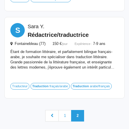
Sara Y.
S
Rédactrice/traductrice
Fontainebleau (77) 150 €
7-9 ans
/jour
Expérience :
Étant de formation littéraire, et parfaitement bilingue français-
arabe, je souhaite me spécialiser dans traduction littéraire.
Grande passionnée de la littérature française, et enseignante
des lettres modernes, j'éprouve également un intérêt particul...
Traducteur
Traduction
fraçais/arabe
Traduction
arabe/français
1
2