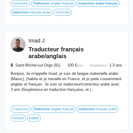
Correcteur
Traduction
anglais-français
traduction
arabe-français
traduction
français-arabe
correction
Imad J.
Traducteur français
arabe/anglais
Saint-Michel-sur-Orge (91) 100 €
1-3 ans
/jour
Expérience :
Bonjour, Je m'appelle Imad, je suis de langue maternelle arabe
(Maroc), j'habite et je travaille en France, et je parle couramment
anglais et français. Je suis un traducteur/correcteur arabe avec
3 ans d'expérience en traduction française, et j...
Traducteur
Traduction
anglais-français
traduction
français arabe
français
anglais