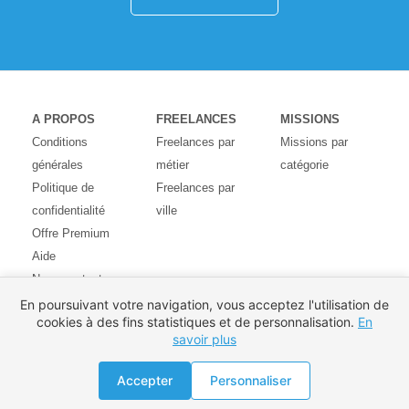
A PROPOS
FREELANCES
MISSIONS
Conditions
Freelances par
Missions par
générales
métier
catégorie
Politique de
Freelances par
confidentialité
ville
Offre Premium
Aide
Nous contacter
Avis des
En poursuivant votre navigation, vous acceptez l'utilisation de
cookies à des fins statistiques et de personnalisation.
En
utilisateurs
savoir plus
Partenaires
Pays
Accepter
Personnaliser