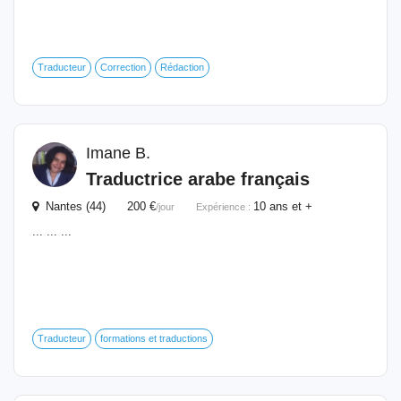
Traducteur
Correction
Rédaction
Imane B.
Traductrice arabe français
Nantes (44) 200 €
10 ans et +
/jour
Expérience :
... ... ...
Traducteur
formations et traductions