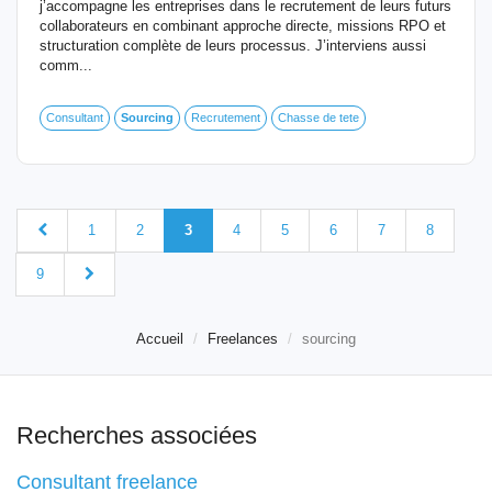
j’accompagne les entreprises dans le recrutement de leurs futurs
collaborateurs en combinant approche directe, missions RPO et
structuration complète de leurs processus. J’interviens aussi
comm...
Consultant
Sourcing
Recrutement
Chasse de tete
1
2
3
4
5
6
7
8
9
Accueil
Freelances
sourcing
Recherches associées
Consultant freelance