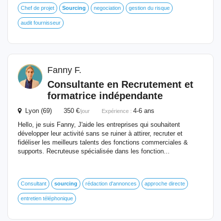
Chef de projet
Sourcing
negociation
gestion du risque
audit fournisseur
Fanny F.
Consultante en Recrutement et
formatrice indépendante
Lyon (69) 350 €
4-6 ans
/jour
Expérience :
Hello, je suis Fanny, J'aide les entreprises qui souhaitent
développer leur activité sans se ruiner à attirer, recruter et
fidéliser les meilleurs talents des fonctions commerciales &
supports. Recruteuse spécialisée dans les fonction...
Consultant
sourcing
rédaction d'annonces
approche directe
entretien téléphonique