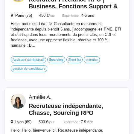
Business, Fonctions Support &
Paris (75) 450 €
4-6 ans
/jour
Expérience :
Hello, moi c’est Léa ! 🌞 Consultante en recrutement
indépendante depuis bientôt 5 ans, j’accompagne les PME, ETI
et start-up dans leurs recrutements de profils clés, en CDI et
freelance, avec une approche flexible, réactive et 100 %
humaine : B...
Assistant administratif
Sourcing
Short list
entretien
gestion de candidature
Amélie A.
Recruteuse indépendante,
Chasse,
Sourcing
RPO
Lyon (69) 500 €
7-9 ans
/jour
Expérience :
Hello, Hello, bienvenue ici. Recruteuse indépendante,