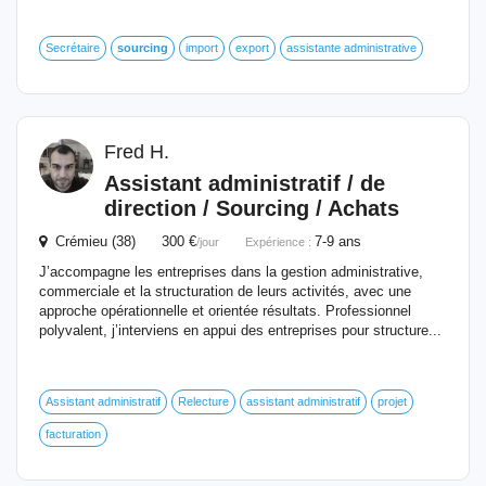
Secrétaire
sourcing
import
export
assistante administrative
Fred H.
Assistant administratif / de
direction /
Sourcing
/ Achats
Crémieu (38) 300 €
7-9 ans
/jour
Expérience :
J’accompagne les entreprises dans la gestion administrative,
commerciale et la structuration de leurs activités, avec une
approche opérationnelle et orientée résultats. Professionnel
polyvalent, j’interviens en appui des entreprises pour structure...
Assistant administratif
Relecture
assistant administratif
projet
facturation