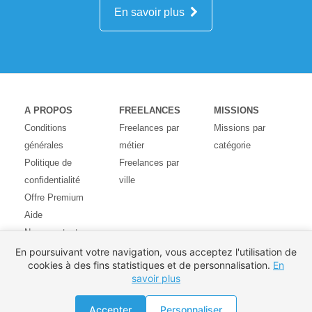
En savoir plus
A PROPOS
FREELANCES
MISSIONS
Conditions
Freelances par
Missions par
générales
métier
catégorie
Politique de
Freelances par
confidentialité
ville
Offre Premium
Aide
Nous contacter
Avis des
En poursuivant votre navigation, vous acceptez l'utilisation de
cookies à des fins statistiques et de personnalisation.
En
utilisateurs
savoir plus
Partenaires
Pays
Accepter
Personnaliser