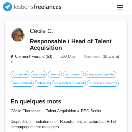
Toggle
navigat
Cécile C.
Responsable / Head of Talent
Acquisition
Clermont-Ferrand (63) 500 €
10 ans et
/jour
Expérience :
+
Consultant
sourcing
chasse
recrutement
integration candidat
suivi candidat
entretien
preselection candidat
redaction annonces
En quelques mots
Cécile Charbonnel – Talent Acquisition & RPO Senior
Disponible immédiatement – Recrutement, structuration RH et
accompagnement managers