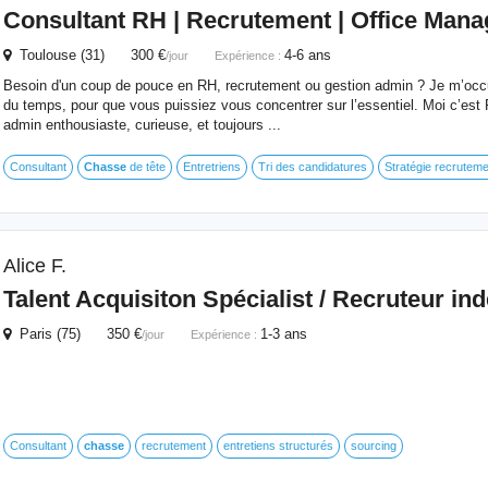
Consultant RH | Recrutement | Office Man
Toulouse (31) 300 €
4-6 ans
/jour
Expérience :
Besoin d'un coup de pouce en RH, recrutement ou gestion admin ? Je m’occ
du temps, pour que vous puissiez vous concentrer sur l’essentiel. Moi c’est F
admin enthousiaste, curieuse, et toujours ...
Consultant
Chasse
de tête
Entretriens
Tri des candidatures
Stratégie recruteme
Alice F.
Talent Acquisiton Spécialist / Recruteur i
Paris (75) 350 €
1-3 ans
/jour
Expérience :
Consultant
chasse
recrutement
entretiens structurés
sourcing