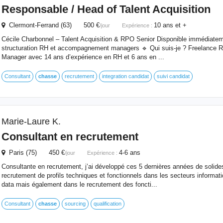
Responsable / Head of Talent Acquisition
Clermont-Ferrand (63) 500 €
10 ans et +
/jour
Expérience :
Cécile Charbonnel – Talent Acquisition & RPO Senior Disponible immédiate
structuration RH et accompagnement managers 🔹 Qui suis-je ? Freelance RH
Manager avec 14 ans d’expérience en RH et 6 ans en ...
Consultant
chasse
recrutement
integration candidat
suivi candidat
Marie-Laure K.
Consultant en recrutement
Paris (75) 450 €
4-6 ans
/jour
Expérience :
Consultante en recrutement, j’ai développé ces 5 dernières années de solid
recrutement de profils techniques et fonctionnels dans les secteurs informati
data mais également dans le recrutement des foncti...
Consultant
chasse
sourcing
qualification