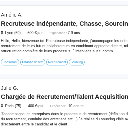
Amélie A.
Recruteuse indépendante,
Chasse
, Sourci
Lyon (69) 500 €
7-9 ans
/jour
Expérience :
Hello, Hello, bienvenue ici. Recruteuse indépendante, j’accompagne les entr
recrutement de leurs futurs collaborateurs en combinant approche directe, 
structuration complète de leurs processus. J’interviens aussi comm...
Consultant
Chasse
de tete
Recrutement
Sourcing
Julie G.
Chargée de Recrutement/Talent Acquisitio
Paris (75) 400 €
10 ans et +
/jour
Expérience :
J'accompagne les entreprises dans le processus de recrutement (définition de
du recrutement, conduite des entretiens etc...) Je réalise du sourcing ciblé 
directement entre le candidat et le client ...