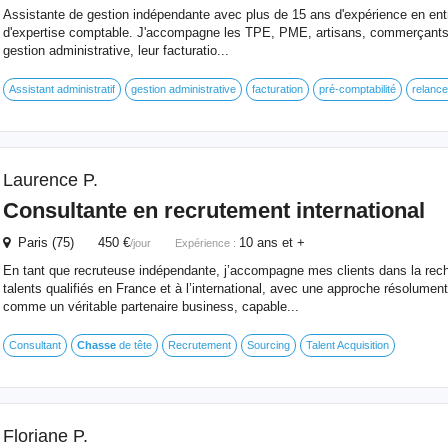
Assistante de gestion indépendante avec plus de 15 ans d'expérience en entr
d'expertise comptable. J'accompagne les TPE, PME, artisans, commerçants 
gestion administrative, leur facturatio...
Assistant administratif
gestion administrative
facturation
pré-comptabilité
relance
Laurence P.
Consultante en recrutement international
Paris (75) 450 €
10 ans et +
/jour
Expérience :
En tant que recruteuse indépendante, j’accompagne mes clients dans la reche
talents qualifiés en France et à l’international, avec une approche résolument
comme un véritable partenaire business, capable...
Consultant
Chasse
de tête
Recrutement
Sourcing
Talent Acquisition
Floriane P.