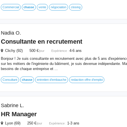
Commercial
chasse
vente
négociation
closing
Nadia O.
Consultante en recrutement
Clichy (92) 500 €
4-6 ans
/jour
Expérience :
Bonjour ! Je suis consultante en recrutement avec plus de 5 ans d'expérienc
sur les métiers de l'ingénierie du bâtiment, je suis devenue indépendante. Ma
besoins de chaque entreprise et ...
Consultant
chasse
entretien d'embauche
redaction offre d'emploi
Sabrine L.
HR Manager
Lyon (69) 250 €
1-3 ans
/jour
Expérience :