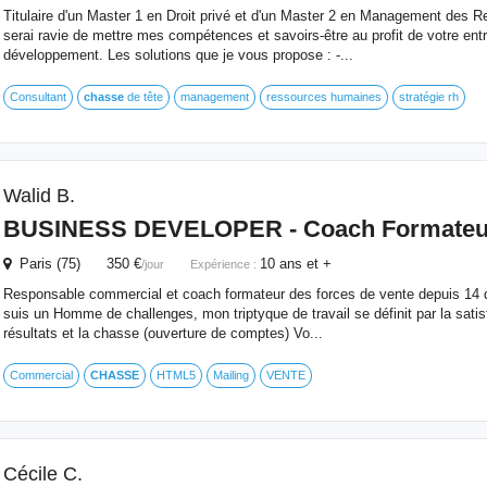
Titulaire d'un Master 1 en Droit privé et d'un Master 2 en Management des 
serai ravie de mettre mes compétences et savoirs-être au profit de votre entr
développement. Les solutions que je vous propose : -...
Consultant
chasse
de tête
management
ressources humaines
stratégie rh
Walid B.
BUSINESS DEVELOPER - Coach Formateur
Paris (75) 350 €
10 ans et +
/jour
Expérience :
Responsable commercial et coach formateur des forces de vente depuis 14 da
suis un Homme de challenges, mon triptyque de travail se définit par la satisf
résultats et la chasse (ouverture de comptes) Vo...
Commercial
CHASSE
HTML5
Mailing
VENTE
Cécile C.