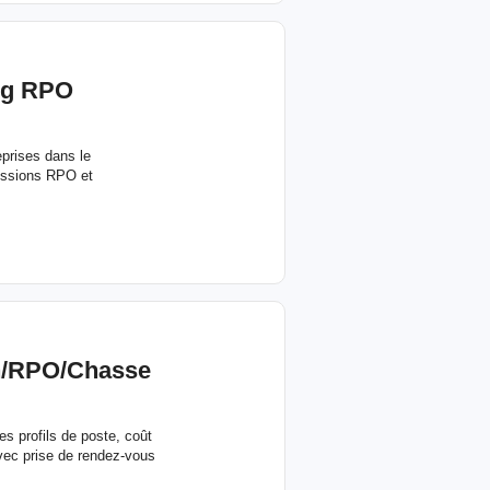
ng RPO
eprises dans le
missions RPO et
n/RPO/
Chasse
s profils de poste, coût
avec prise de rendez-vous