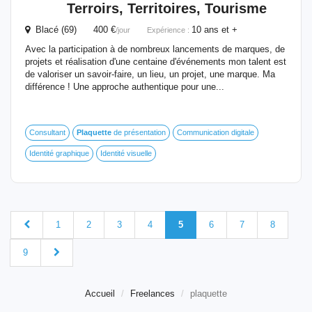
Terroirs, Territoires, Tourisme
Blacé (69) 400 €
10 ans et +
/jour
Expérience :
Avec la participation à de nombreux lancements de marques, de
projets et réalisation d'une centaine d'événements mon talent est
de valoriser un savoir-faire, un lieu, un projet, une marque. Ma
différence ! Une approche authentique pour une...
Consultant
Plaquette
de présentation
Communication digitale
Identité graphique
Identité visuelle
1
2
3
4
5
6
7
8
9
Accueil
Freelances
plaquette