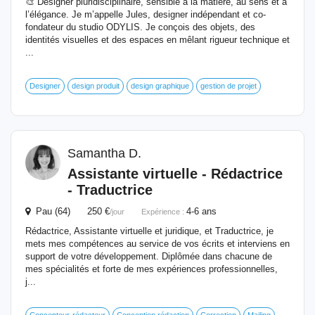
🎨 Designer pluridisciplinaire, sensible à la matière, au sens et à
l’élégance. Je m’appelle Jules, designer indépendant et co-
fondateur du studio ODYLIS. Je conçois des objets, des
identités visuelles et des espaces en mêlant rigueur technique et
...
Designer
design produit
design graphique
gestion de projet
Samantha D.
Assistante virtuelle - Rédactrice
- Traductrice
Pau (64) 250 €
4-6 ans
/jour
Expérience :
Rédactrice, Assistante virtuelle et juridique, et Traductrice, je
mets mes compétences au service de vos écrits et interviens en
support de votre développement. Diplômée dans chacune de
mes spécialités et forte de mes expériences professionnelles,
j...