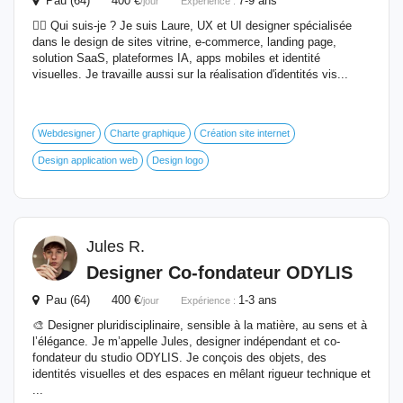
Pau (64) 400 €
7-9 ans
/jour
Expérience :
🙋‍♀️ Qui suis-je ? Je suis Laure, UX et UI designer spécialisée
dans le design de sites vitrine, e-commerce, landing page,
solution SaaS, plateformes IA, apps mobiles et identité
visuelles. Je travaille aussi sur la réalisation d'identités vis...
Webdesigner
Charte graphique
Création site internet
Design application web
Design logo
Jules R.
Designer Co-fondateur ODYLIS
Pau (64) 400 €
1-3 ans
/jour
Expérience :
🎨 Designer pluridisciplinaire, sensible à la matière, au sens et à
l’élégance. Je m’appelle Jules, designer indépendant et co-
fondateur du studio ODYLIS. Je conçois des objets, des
identités visuelles et des espaces en mêlant rigueur technique et
...