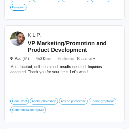
Designer
K L P.
VP Marketing/Promotion and
Product Development
Pau (64) 450 €
10 ans et +
/jour
Expérience :
Multi-faceted, self-contained, results-oriented. Inquiries
accepted. Thank you for your time. Let's work!
Consultant
Adobe photoshop
Affiche publicitaire
Charte graphique
Communication digitale