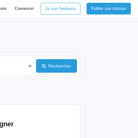
ions
Connexion
Je suis freelance
Publier une mission
Rechercher
igner