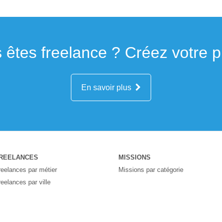
 êtes freelance ? Créez votre pro
En savoir plus
REELANCES
MISSIONS
reelances par métier
Missions par catégorie
reelances par ville