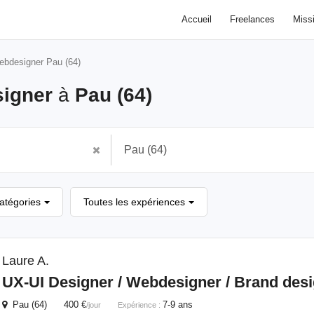
Accueil
Freelances
Miss
bdesigner Pau (64)
igner
à
Pau (64)
catégories
Toutes les expériences
Laure A.
UX-UI Designer /
Webdesigner
/ Brand des
Pau (64) 400 €
7-9 ans
/jour
Expérience :