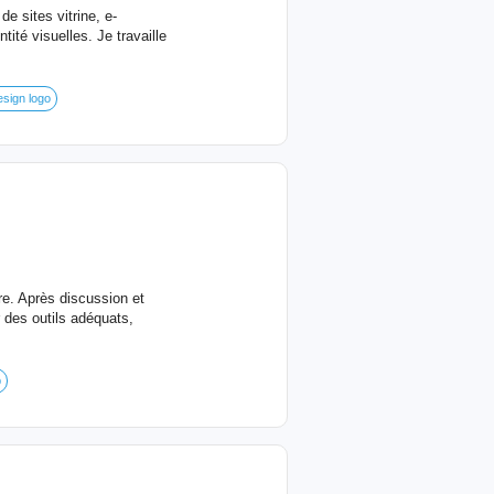
de sites vitrine, e-
ité visuelles. Je travaille
sign logo
re. Après discussion et
 des outils adéquats,
b