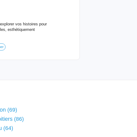
’explorer vos histoires pour
bles, esthétiquement
ner
on (69)
tiers (86)
u (64)