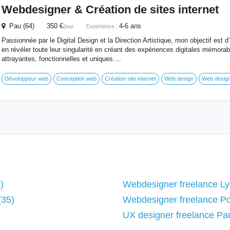
Webdesigner
& Création de sites internet
Pau (64) 350 €
4-6 ans
/jour
Expérience :
Passionnée par le Digital Design et la Direction Artistique, mon objectif est d
en révéler toute leur singularité en créant des expériences digitales mémora
attrayantes, fonctionnelles et uniques....
Développeur web
Conception web
Création site internet
Web design
Web desig
)
Webdesigner freelance Ly
(35)
Webdesigner freelance Poi
UX designer freelance Pa