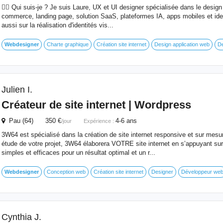
🙋‍♀️ Qui suis-je ? Je suis Laure, UX et UI designer spécialisée dans le design 
commerce, landing page, solution SaaS, plateformes IA, apps mobiles et ident
aussi sur la réalisation d'identités vis...
Webdesigner
Charte graphique
Création site internet
Design application web
De
Julien I.
Créateur de site internet | Wordpress
Pau (64) 350 €
4-6 ans
/jour
Expérience :
3W64 est spécialisé dans la création de site internet responsive et sur mesu
étude de votre projet, 3W64 élaborera VOTRE site internet en s’appuyant sur
simples et efficaces pour un résultat optimal et un r...
Webdesigner
Conception web
Création site internet
Designer
Développeur we
Cynthia J.