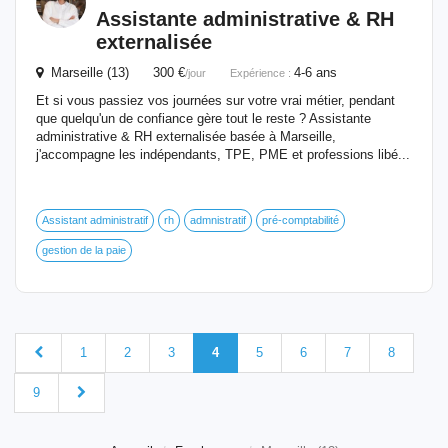
Assistante administrative & RH
externalisée
Marseille (13) 300 €
4-6 ans
/jour
Expérience :
Et si vous passiez vos journées sur votre vrai métier, pendant
que quelqu'un de confiance gère tout le reste ? Assistante
administrative & RH externalisée basée à Marseille,
j'accompagne les indépendants, TPE, PME et professions libé...
Assistant administratif
rh
admnistratif
pré-comptabilité
gestion de la paie
1
2
3
4
5
6
7
8
9