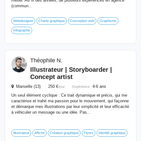
métier. Au fil des années, de plusieurs expériences en agence
(commun...
Webdesigner
Charte graphique
Conception web
Graphisme
Infographie
Théophile N.
Illustrateur | Storyboarder |
Concept artist
Marseille (13) 250 €
4-6 ans
/jour
Expérience :
Un seul élément cyclique : Ce trait dynamique et précis, qui me
caractérise et trahit ma passion pour le mouvement, qui façonne
et démarque mes illustrations par leur simplicité et leur efficacité
à véhiculer un message ou une idée. Pas...
Illustrateur
Affiche
Création graphique
Flyers
Identité graphique