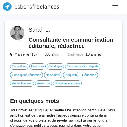
Toggle
navigat
Sarah L.
Consultante en communication
éditoriale, rédactrice
Marseille (13) 800 €
10 ans et +
/jour
Expérience :
Consultant
Brochure
Catalogue
Communication digitale
Conception rédaction
Newsletter
Plaquette
Rédaction
Rédaction web
Relecture
Stratégie éditoriale
En quelques mots
Tout projet est singulier et mérite une attention particulière. Mon
ambition est de transmettre l'aspect sensible contenu dans
chacun de vos projets et de révéler sa fiabilité sur le fond afin
d'engager vos publics à vous rejoindre dans votre action.