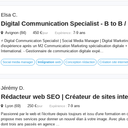
Elsa C.
Digital Communication Specialist - B to B /
Avignon (84) 450 €
7-9 ans
/jour
Expérience :
⚡️ Digital Communication Specialist | Social Media Manager | Digital Marketi
d'expérience après un M2 Communication Marketing spécialisation digital
International. - Gestionnaire de communication digitale expé...
Social media manager
Intégration
web
Conception rédaction
Création site internet
Jérémy D.
Rédacteur web SEO | Créateur de sites inte
Lyon (69) 250 €
7-9 ans
/jour
Expérience :
Passionné par le web et l'écriture depuis toujours et issu d'une formation en
propose mes services pour donner un nouvel élan à votre image. Avec plus d
dont trois ans passés en agence ...