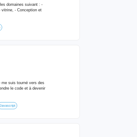
es domaines suivant : -
itrine, - Conception et
n
e me suis tourné vers des
ndre le code et à devenir
Javascript