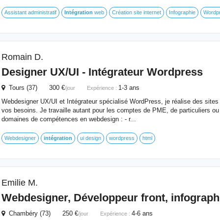
Assistant administratif
Intégration
web
Création site internet
Infographie
Wordp
Romain D.
Designer UX/UI - Intégrateur Wordpress
Tours (37) 300 €
1-3 ans
/jour
Expérience :
Webdesigner UX/UI et Intégrateur spécialisé WordPress, je réalise des sites
vos besoins. Je travaille autant pour les comptes de PME, de particuliers ou
domaines de compétences en webdesign : - r...
Webdesigner
intégration
ui design
wordpress
html
Emilie M.
Webdesigner, Développeur front, infograph
Chambéry (73) 250 €
4-6 ans
/jour
Expérience :