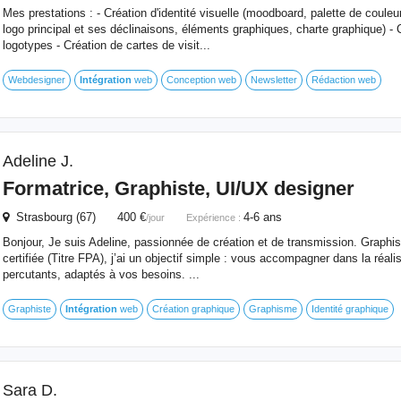
Mes prestations : - Création d'identité visuelle (moodboard, palette de couleu
logo principal et ses déclinaisons, éléments graphiques, charte graphique) - 
logotypes - Création de cartes de visit...
Webdesigner
Intégration
web
Conception web
Newsletter
Rédaction web
Adeline J.
Formatrice, Graphiste, UI/UX designer
Strasbourg (67) 400 €
4-6 ans
/jour
Expérience :
Bonjour, Je suis Adeline, passionnée de création et de transmission. Graphist
certifiée (Titre FPA), j’ai un objectif simple : vous accompagner dans la réalis
percutants, adaptés à vos besoins. ...
Graphiste
Intégration
web
Création graphique
Graphisme
Identité graphique
Sara D.