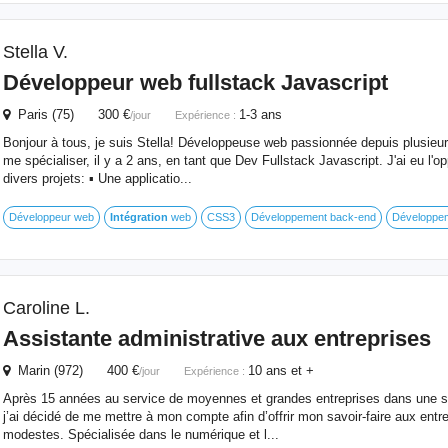
Stella V.
Développeur web fullstack Javascript
Paris (75) 300 €
1-3 ans
/jour
Expérience :
Bonjour à tous, je suis Stella! Développeuse web passionnée depuis plusieur
me spécialiser, il y a 2 ans, en tant que Dev Fullstack Javascript. J'ai eu l'opp
divers projets: ▪️ Une applicatio...
Développeur web
Intégration
web
CSS3
Développement back-end
Développem
Caroline L.
Assistante administrative aux entreprises
Marin (972) 400 €
10 ans et +
/jour
Expérience :
Après 15 années au service de moyennes et grandes entreprises dans une so
j’ai décidé de me mettre à mon compte afin d’offrir mon savoir-faire aux entre
modestes. Spécialisée dans le numérique et l...