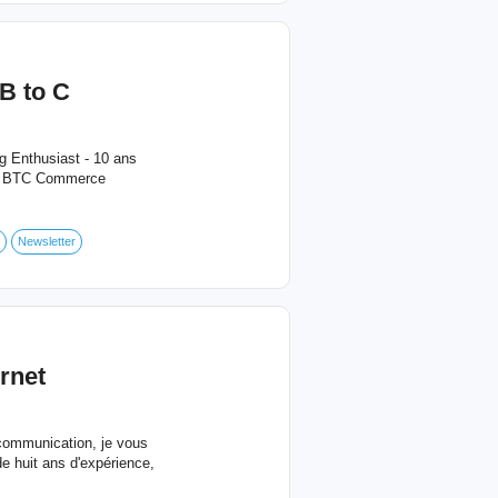
 B to C
ng Enthusiast - 10 ans
e + BTC Commerce
Newsletter
rnet
 communication, je vous
e huit ans d'expérience,