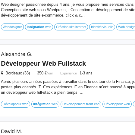
Web designer passionnée depuis 4 ans, je vous propose mes services dans l
Conception site web sous Wordpress, - Conception et développement de site v
développement de site e-commerce, click & c...
Webdesigner
Intégration
web
Création site internet
Identité visuelle
Web desig
Alexandre G.
Développeur Web Fullstack
Bordeaux (33) 350 €
1-3 ans
/jour
Expérience :
Après plusieurs années passées à travailler dans le secteur de la Finance, j
postes plus orientés IT. Ces expériences IT en Finance m’ont poussé à appre
un développeur web full-stack à plein temps. ...
Développeur web
Intégration
web
Développement front-end
Développeur web
David M.