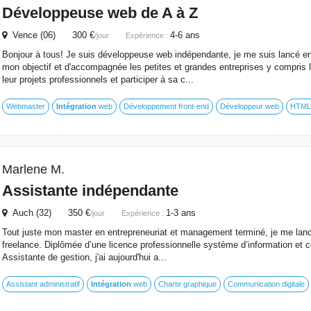
Développeuse web de A à Z
Vence (06) 300 €
4-6 ans
/jour
Expérience :
Bonjour à tous! Je suis développeuse web indépendante, je me suis lancé e
mon objectif et d'accompagnée les petites et grandes entreprises y compris l
leur projets professionnels et participer à sa c...
Webmaster
Intégration
web
Développement front-end
Développeur web
HTML
Marlene M.
Assistante indépendante
Auch (32) 350 €
1-3 ans
/jour
Expérience :
Tout juste mon master en entrepreneuriat et management terminé, je me lanc
freelance. Diplômée d’une licence professionnelle système d’information et
Assistante de gestion, j'ai aujourd'hui a...
Assistant administratif
Intégration
web
Charte graphique
Communication digitale