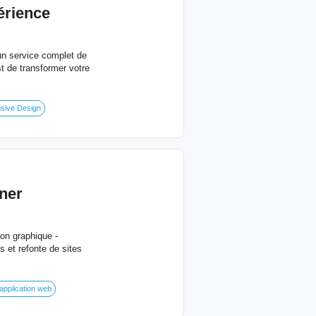
érience
 un service complet de
st de transformer votre
sive Design
ner
on graphique -
s et refonte de sites
application web