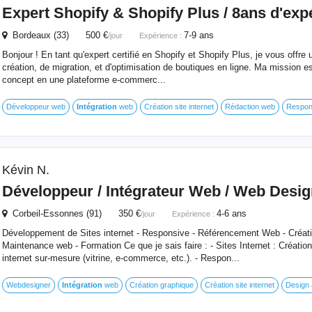
Expert Shopify & Shopify Plus / 8ans d'exp
Bordeaux (33) 500 €
7-9 ans
/jour
Expérience :
Bonjour ! En tant qu'expert certifié en Shopify et Shopify Plus, je vous offre
création, de migration, et d'optimisation de boutiques en ligne. Ma mission e
concept en une plateforme e-commerc...
Développeur web
Intégration
web
Création site internet
Rédaction web
Respon
Kévin N.
Développeur / Intégrateur Web / Web Desig
Corbeil-Essonnes (91) 350 €
4-6 ans
/jour
Expérience :
Développement de Sites internet - Responsive - Référencement Web - Créati
Maintenance web - Formation Ce que je sais faire : - Sites Internet : Création
internet sur-mesure (vitrine, e-commerce, etc.). - Respon...
Webdesigner
Intégration
web
Création graphique
Création site internet
Design 