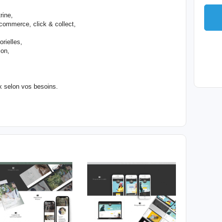
rine,
commerce, click & collect,
orielles,
ion,
x selon vos besoins.