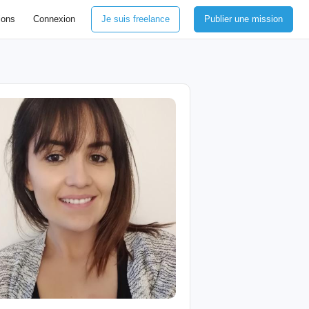
ions
Connexion
Je suis freelance
Publier une mission