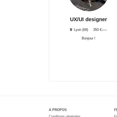
UX/UI designer
Lyon (69) 350 €
/jour
Bonjour !
A PROPOS
F
Conditions générales
F