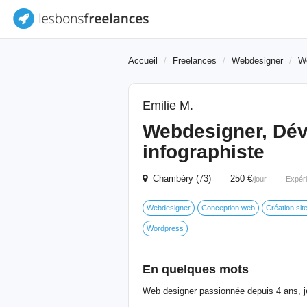
Accueil
Freelances
Webdesigner
W
Emilie M.
Webdesigner, Dév
infographiste
Chambéry (73) 250 €
/jour
Expér
Webdesigner
Conception web
Création site
Wordpress
En quelques mots
Web designer passionnée depuis 4 ans, j