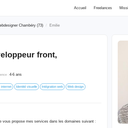
Accueil
Freelances
Miss
ebdesigner Chambéry (73)
Emilie
eloppeur front,
4-6 ans
ience :
 internet
Identité visuelle
Intégration web
Web design
e vous propose mes services dans les domaines suivant :