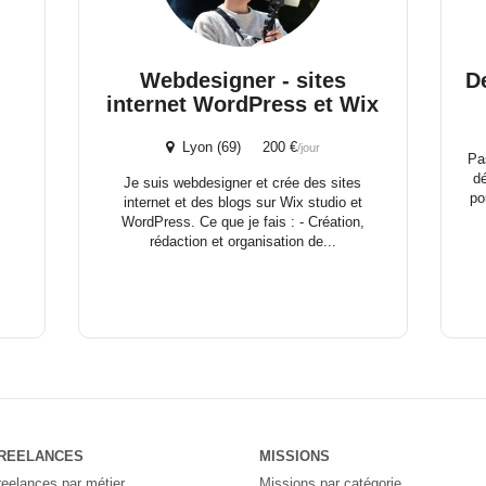
Webdesigner - sites
D
internet WordPress et Wix
Lyon (69) 200 €
/jour
Pa
d
Je suis webdesigner et crée des sites
po
internet et des blogs sur Wix studio et
WordPress. Ce que je fais : - Création,
rédaction et organisation de...
REELANCES
MISSIONS
reelances par métier
Missions par catégorie