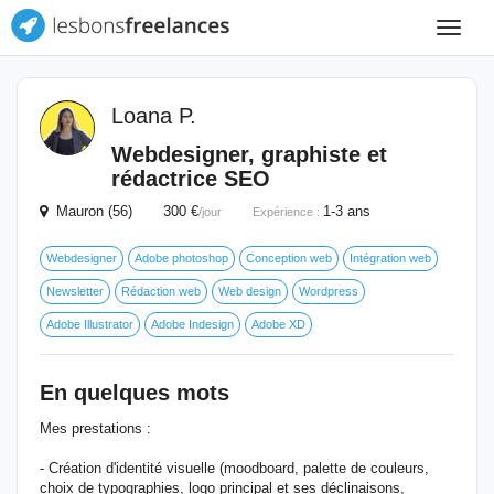
Toggle
navigat
Loana P.
Webdesigner, graphiste et
rédactrice SEO
Mauron (56) 300 €
1-3 ans
/jour
Expérience :
Webdesigner
Adobe photoshop
Conception web
Intégration web
Newsletter
Rédaction web
Web design
Wordpress
Adobe Illustrator
Adobe Indesign
Adobe XD
En quelques mots
Mes prestations :
- Création d'identité visuelle (moodboard, palette de couleurs,
choix de typographies, logo principal et ses déclinaisons,