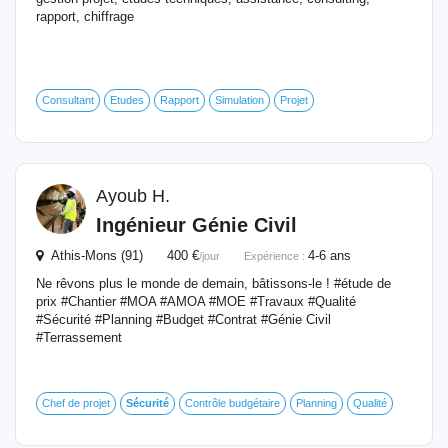
rapport, chiffrage
Consultant
Etudes
Rapport
Simulation
Projet
Ayoub H.
Ingénieur
Génie Civil
Athis-Mons (91) 400 €
4-6 ans
/jour
Expérience :
Ne rêvons plus le monde de demain, bâtissons-le ! #étude de
prix #Chantier #MOA #AMOA #MOE #Travaux #Qualité
#Sécurité #Planning #Budget #Contrat #Génie Civil
#Terrassement
Chef de projet
Sécurité
Contrôle budgétaire
Planning
Qualité