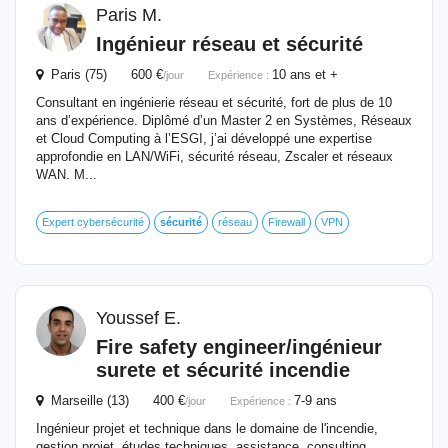
Paris M.
Ingénieur
réseau et
sécurité
Paris (75) 600 €
10 ans et +
/jour
Expérience :
Consultant en ingénierie réseau et sécurité, fort de plus de 10
ans d’expérience. Diplômé d’un Master 2 en Systèmes, Réseaux
et Cloud Computing à l’ESGI, j’ai développé une expertise
approfondie en LAN/WiFi, sécurité réseau, Zscaler et réseaux
WAN. M...
Expert cybersécurité
sécurité
réseau
Firewall
VPN
Youssef E.
Fire safety engineer/
ingénieur
surete et
sécurité
incendie
Marseille (13) 400 €
7-9 ans
/jour
Expérience :
Ingénieur projet et technique dans le domaine de l'incendie,
gestion projet, études techniques, assistance, consulting,