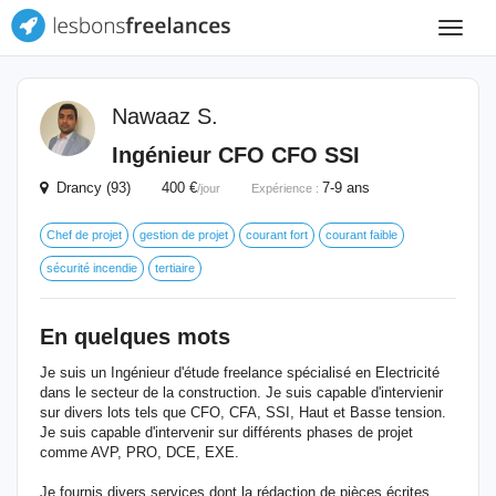
Toggle
navigat
Nawaaz S.
Ingénieur CFO CFO SSI
Drancy (93) 400 €
7-9 ans
/jour
Expérience :
Chef de projet
gestion de projet
courant fort
courant faible
sécurité incendie
tertiaire
En quelques mots
Je suis un Ingénieur d'étude freelance spécialisé en Electricité
dans le secteur de la construction. Je suis capable d'intervienir
sur divers lots tels que CFO, CFA, SSI, Haut et Basse tension.
Je suis capable d'intervenir sur différents phases de projet
comme AVP, PRO, DCE, EXE.
Je fournis divers services dont la rédaction de pièces écrites