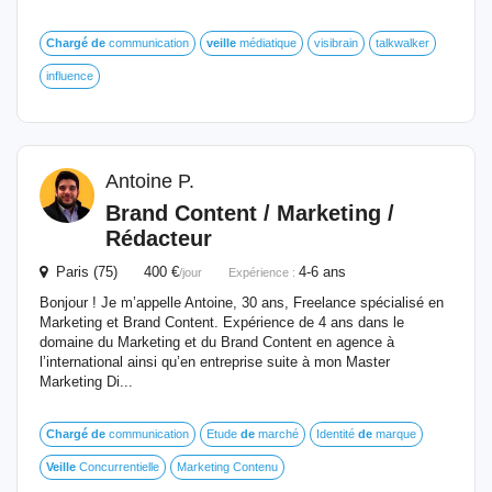
Chargé
de
communication
veille
médiatique
visibrain
talkwalker
influence
Antoine P.
Brand Content / Marketing /
Rédacteur
Paris (75) 400 €
4-6 ans
/jour
Expérience :
Bonjour ! Je m’appelle Antoine, 30 ans, Freelance spécialisé en
Marketing et Brand Content. Expérience de 4 ans dans le
domaine du Marketing et du Brand Content en agence à
l’international ainsi qu’en entreprise suite à mon Master
Marketing Di...
Chargé
de
communication
Etude
de
marché
Identité
de
marque
Veille
Concurrentielle
Marketing Contenu