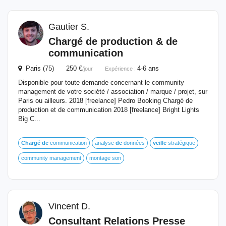
Gautier S.
Chargé
de
production &
de
communication
Paris (75) 250 €
4-6 ans
/jour
Expérience :
Disponible pour toute demande concernant le community
management de votre société / association / marque / projet, sur
Paris ou ailleurs. 2018 [freelance] Pedro Booking Chargé de
production et de communication 2018 [freelance] Bright Lights
Big C...
Chargé
de
communication
analyse
de
données
veille
stratégique
community management
montage son
Vincent D.
Consultant Relations Presse