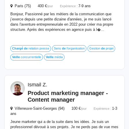
Paris (75) 400 €
7-9 ans
/jour
Expérience :
Bonjour, Passionné par les métiers de la communication que
j’exerce depuis une petite dizaine d'années, je me suis lancé
dans l'aventure entrepreneuriale en 2022 pour créer ma propre
structure. Après des expériences en agence puis à l�...
Chargé
de
relation presse
Sens
de
l’organisation
Gestion
de
projet
Veille
concurrentielle
Veille
média
Ismail Z.
Product marketing manager -
Content manager
Villeneuve-Saint-Georges (94) 100 €
1-3
/jour
Expérience :
ans
Jeune marketer qui a de la suite dans les idées. Je suis un
professionnel dévoué à ses projets. Je ne perds pas de vue mes