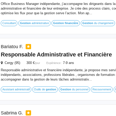
Office Business Manager indépendante, j’accompagne les dirigeants dans la 
administrative et financière de leur entreprise. Je crée des process clairs, c
optimise les flux pour que la gestion serve l’action. Mon ap...
Consultant
Gestion
administrative
Gestion
financière
Gestion
du changement
Bariatou F.
Responsable Administrative et
Financière
Cergy (95) 300 €
7-9 ans
/jour
Expérience :
Responsable administrative et financière indépendante, je propose mes se
indépendants, associations, professions libérales , organismes de formation e
accompagner dans la gestion de leurs tâches administrativ...
Assistant administratif
Outils de
gestion
Gestion
du personnel
Recouvrement
Sabrina G.