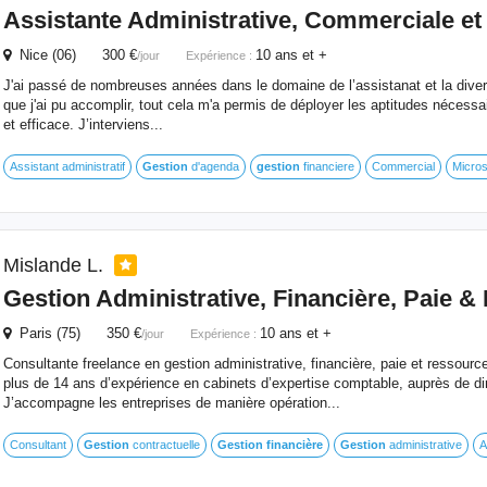
Assistante Administrative, Commerciale et
Nice (06) 300 €
10 ans et +
/jour
Expérience :
J'ai passé de nombreuses années dans le domaine de l’assistanat et la diver
que j'ai pu accomplir, tout cela m'a permis de déployer les aptitudes nécessai
et efficace. J’interviens...
Assistant administratif
Gestion
d'agenda
gestion
financiere
Commercial
Micros
Mislande L.
Gestion
Administrative,
Financière
, Paie &
Paris (75) 350 €
10 ans et +
/jour
Expérience :
Consultante freelance en gestion administrative, financière, paie et ressour
plus de 14 ans d’expérience en cabinets d’expertise comptable, auprès de d
J’accompagne les entreprises de manière opération...
Consultant
Gestion
contractuelle
Gestion
financière
Gestion
administrative
A