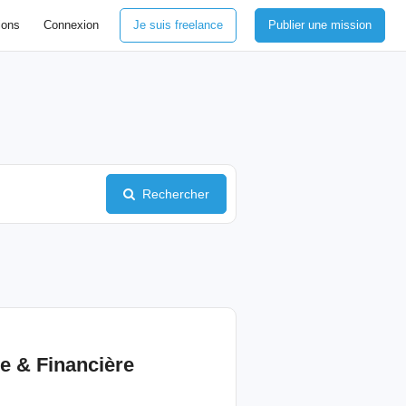
ions
Connexion
Je suis freelance
Publier une mission
Rechercher
ve &
Financière