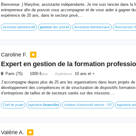
Bienvenue :) Maryline, assistante indépendante. Je me suis lancée dans la fo
entrepreneur afin de pouvoir vous accompagner et de vous aider à gagner du 
expérience de 20 ans, dans le secteur privé,...
Assistant administratif
gestion
des priorité
Assistante Administraive
Ressourses 
Caroline F.
Expert en
gestion
de la formation professio
Paris (75) 1000 €
10 ans et +
/jour
Expérience :
J’accompagne depuis plus de 25 ans les organisations dans leurs projets de 
développement des compétences et de structuration de dispositifs formation.
d’entreprises de tailles et de secteurs variés sur des missions ...
Chef de projet
ingénierie
financière
création d'université interne - OF
ingénierie p
Valérie A.