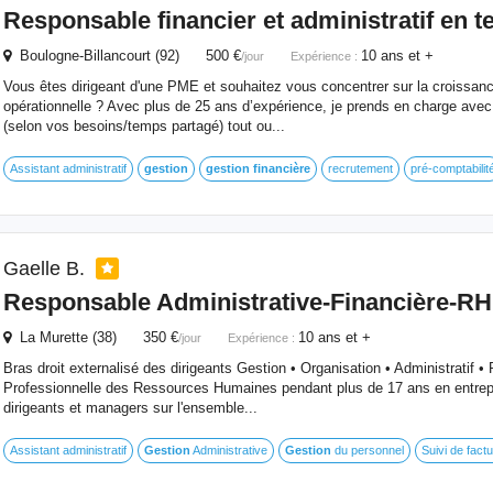
Responsable financier et administratif en 
Boulogne-Billancourt (92) 500 €
10 ans et +
/jour
Expérience :
Vous êtes dirigeant d'une PME et souhaitez vous concentrer sur la croissance
opérationnelle ? Avec plus de 25 ans d’expérience, je prends en charge avec 
(selon vos besoins/temps partagé) tout ou...
Assistant administratif
gestion
gestion
financière
recrutement
pré-comptabilit
Gaelle B.
Responsable Administrative-
Financière
-RH
La Murette (38) 350 €
10 ans et +
/jour
Expérience :
Bras droit externalisé des dirigeants Gestion • Organisation • Administratif
Professionnelle des Ressources Humaines pendant plus de 17 ans en entrep
dirigeants et managers sur l'ensemble...
Assistant administratif
Gestion
Administrative
Gestion
du personnel
Suivi de factu