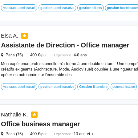
Assistant administratif
gestion
administrative
gestion
clients
gestion
fournisseur
Elsa A.
Assistante de Direction - Office manager
Paris (75) 400 €
4-6 ans
/jour
Expérience :
Mon expérience professionnelle m'a formé à une double culture : Une compr
créatifs exigeants (Architecture, Mode, Audiovisuel) couplée à une rigueur ad
opérer en autonomie sur l'ensemble des ...
Assistant administratif
gestion
administrative
Gestion
financiere
communication
Nathalie K.
Office business manager
Paris (75) 400 €
10 ans et +
/jour
Expérience :