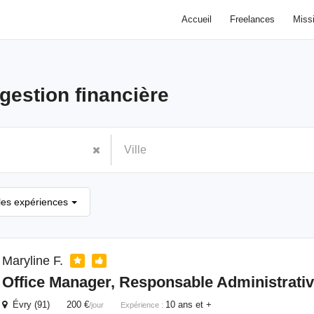
Accueil
Freelances
Miss
gestion financière
les expériences
Maryline F.
Office Manager, Responsable Administrati
Évry (91) 200 €
10 ans et +
/jour
Expérience :