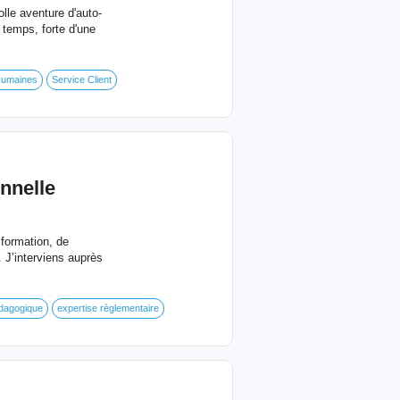
lle aventure d'auto-
temps, forte d'une
Humaines
Service Client
nnelle
formation, de
 J’interviens auprès
édagogique
expertise règlementaire