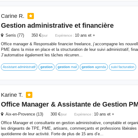
Carine R.
Gestion
administrative et
financière
Serris (77) 350 €
10 ans et +
/jour
Expérience :
Office manager & Responsable financier freelance, j’accompagne les nouvelle
PME dans la mise en place et la structuration de leur suivi administratif, fina
J’automatise également les tâches récurren...
Assistant administratif
gestion
gestion
mail
gestion
agenda
suivi facturation
Karine T.
Office Manager & Assistante de
Gestion
PM
Aix-en-Provence (13) 300 €
10 ans et +
/jour
Expérience :
Office Manager et consultante en gestion administrative, comptable et organ
les dirigeants de TPE, PME, artisans, commerçants et professions libérales 
quotidienne de leur activité. Forte de plus de 15 ans d’e...