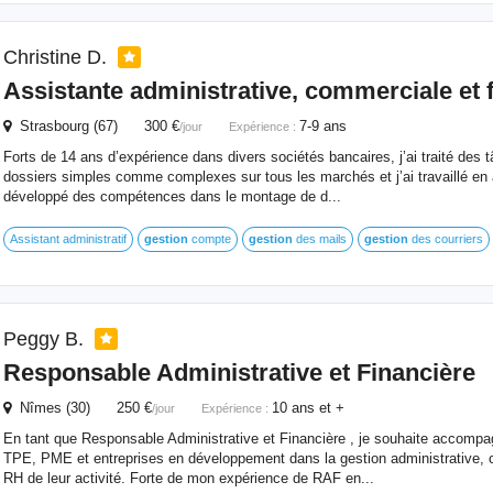
Christine D.
Assistante administrative, commerciale et
Strasbourg (67) 300 €
7-9 ans
/jour
Expérience :
Forts de 14 ans d’expérience dans divers sociétés bancaires, j’ai traité des 
dossiers simples comme complexes sur tous les marchés et j’ai travaillé en a
développé des compétences dans le montage de d...
Assistant administratif
gestion
compte
gestion
des mails
gestion
des courriers
Peggy B.
Responsable Administrative et
Financière
Nîmes (30) 250 €
10 ans et +
/jour
Expérience :
En tant que Responsable Administrative et Financière , je souhaite accompag
TPE, PME et entreprises en développement dans la gestion administrative, c
RH de leur activité. Forte de mon expérience de RAF en...