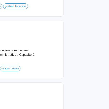
s
gestion
financiere
éhension des univers
ministrative . Capacité à
relation presse