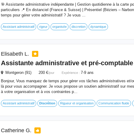
🎯 Assistante administrative indépendante | Gestion quotidienne à la carte po
particuliers 📍 En distanciel (France & Suisse) | Présentiel (Béziers – Nar
temps pour gérer votre administratif ? Je vous ...
Assistant administratif
rigeur
organisée
discretion
dynamique
Elisabeth L.
Assistante administrative et pré-comptabl
Montgeron (91) 200 €
7-9 ans
/jour
Expérience :
Bonjour, Vous manquez de temps pour gérer vos tâches administratives et/o
là pour vous accompagner. Je vous propose un soutien administratif sur mes
à votre organisation et à vos contraintes p...
Assistant administratif
Discrétion
Rigueur et organisation
Communication fluide
Catherine G.