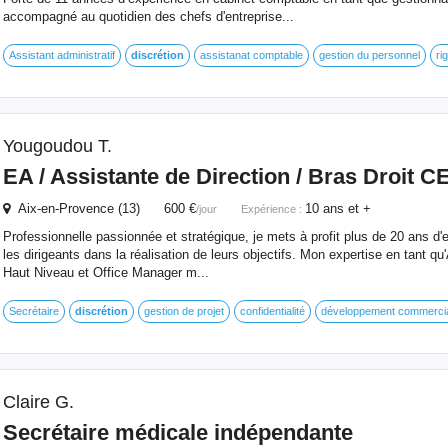
accompagné au quotidien des chefs d'entreprise...
Assistant administratif
discrétion
assistanat comptable
gestion du personnel
ri
Yougoudou T.
EA / Assistante de Direction / Bras Droit C
Aix-en-Provence (13) 600 €
10 ans et +
/jour
Expérience :
Professionnelle passionnée et stratégique, je mets à profit plus de 20 ans d'
les dirigeants dans la réalisation de leurs objectifs. Mon expertise en tant qu
Haut Niveau et Office Manager m...
Secrétaire
discrétion
gestion de projet
confidentialité
développement commercia
Claire G.
Secrétaire médicale indépendante