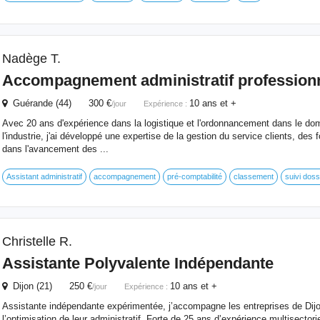
Nadège T.
Accompagnement administratif professionne
Guérande (44) 300 €
10 ans et +
/jour
Expérience :
Avec 20 ans d'expérience dans la logistique et l'ordonnancement dans le dom
l'industrie, j'ai développé une expertise de la gestion du service clients, des 
dans l'avancement des ...
Assistant administratif
accompagnement
pré-comptabilité
classement
suivi doss
Christelle R.
Assistante Polyvalente Indépendante
Dijon (21) 250 €
10 ans et +
/jour
Expérience :
Assistante indépendante expérimentée, j’accompagne les entreprises de Dijo
l’optimisation de leur administratif. Forte de 25 ans d’expérience multisectorie