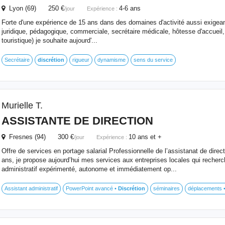
Lyon (69) 250 €
4-6 ans
/jour
Expérience :
Forte d'une expérience de 15 ans dans des domaines d'activité aussi exigean
juridique, pédagogique, commerciale, secrétaire médicale, hôtesse d'accueil,
touristique) je souhaite aujourd'...
Secrétaire
discrétion
rigueur
dynamisme
sens du service
Murielle T.
ASSISTANTE DE DIRECTION
Fresnes (94) 300 €
10 ans et +
/jour
Expérience :
Offre de services en portage salarial Professionnelle de l’assistanat de direc
ans, je propose aujourd’hui mes services aux entreprises locales qui recherc
administratif expérimenté, autonome et immédiatement op...
Assistant administratif
PowerPoint avancé •
Discrétion
séminaires
déplacements •