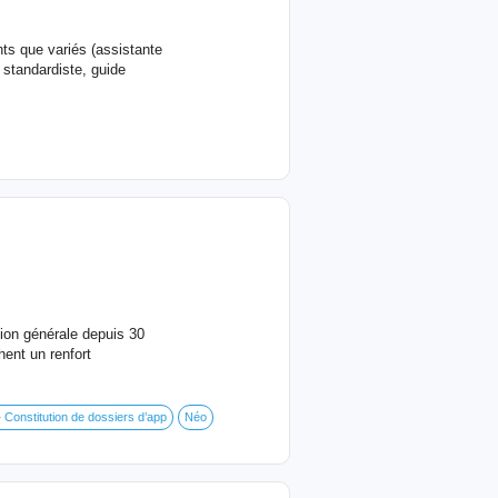
ts que variés (assistante
 standardiste, guide
tion générale depuis 30
hent un renfort
 Constitution de dossiers d’app
Néo