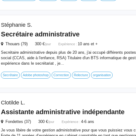
Stéphanie S.
Secrétaire administrative
Thouars (79) 300 €
10 ans et +
/jour
Expérience :
Secrétaire administrative depuis plus de 20 ans, j'ai occupé différents post
social (CCAS, aide à l'enfance, RSA) Titulaire d'un BTS informatique de gest
expérience dans le secrétariat , je...
Secrétaire
Adobe photoshop
Correction
Relecture
organisation
Clotilde L.
Assistante administrative indépendante
Fondettes (37) 300 €
4-6 ans
/jour
Expérience :
Je vous libère de votre gestion administrative pour que vous puissiez vous c
Forte de 11 années d’expérience en cabinet comptable en tant que gestionnair