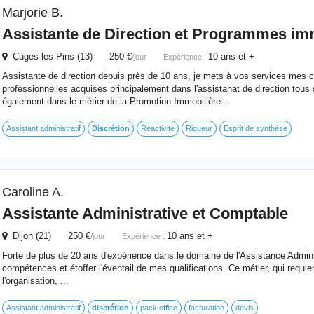
Marjorie B.
Assistante de Direction et Programmes im
Cuges-les-Pins (13) 250 €
10 ans et +
/jour
Expérience :
Assistante de direction depuis près de 10 ans, je mets à vos services mes
professionnelles acquises principalement dans l'assistanat de direction tous 
également dans le métier de la Promotion Immobilière...
Assistant administratif
Discrétion
Réactivité
Rigueur
Esprit de synthèse
Caroline A.
Assistante Administrative et Comptable
Dijon (21) 250 €
10 ans et +
/jour
Expérience :
Forte de plus de 20 ans d'expérience dans le domaine de l'Assistance Administ
compétences et étoffer l'éventail de mes qualifications. Ce métier, qui requie
l'organisation, ...
Assistant administratif
discrétion
pack office
facturation
devis