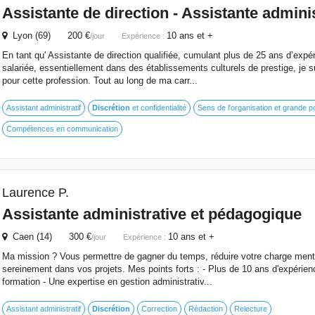
Assistante de direction - Assistante admini
Lyon (69) 200 €
10 ans et +
/jour
Expérience :
En tant qu' Assistante de direction qualifiée, cumulant plus de 25 ans d’ex
salariée, essentiellement dans des établissements culturels de prestige, je
pour cette profession. Tout au long de ma carr...
Assistant administratif
Discrétion
et confidentialité
Sens de l'organisation et grande p
Compétences en communication
Laurence P.
Assistante administrative et pédagogique
Caen (14) 300 €
10 ans et +
/jour
Expérience :
Ma mission ? Vous permettre de gagner du temps, réduire votre charge ment
sereinement dans vos projets. Mes points forts : - Plus de 10 ans d'expérie
formation - Une expertise en gestion administrativ...
Assistant administratif
Discrétion
Correction
Rédaction
Relecture