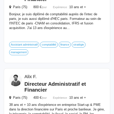
Paris (75) 800 €
10 ans et +
/jour
Expérience :
Bonjour, je suis diplômé de comptabilité auprès de l'intec de
paris, je suis aussi diplômé d'HEC paris. Formateur au sein de
l'INTEC de paris -CNAM en consolidation, IFRS et fusion
acquisition. J'ai 13 ans d'expérience au...
Assistant administratif
comptabilité
finance
stratégie
management
Alix F.
Directeur
Administratif et
Financier
Paris (75) 400 €
10 ans et +
/jour
Expérience :
38 ans et + 10 ans d'expérience en entreprise Start-up & PME
dans la direction financière sur Paris et proche banlieue. Je gère,
la trésorerie, la comptabilité, le fiscal, le social, le RH, les