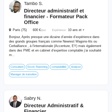
Tambo S.
Directeur
administratif et
financier
- Formateur Pack
Office
Paris (75) 600 €
10 ans et +
/jour
Expérience :
Bonjour, Après presque une dizaine d’année d’expérience dans
des grands groupes français comme Newrest Wagons-lits ou
Cerballiance , à l'internationale (Accenture, EY) mais également
dans des PME et en cabinet d’expertise comptable j’ai souhaité
m...
Consultant
Excel; Reporting
comptablilité;
Analyse
Manager de transition
Sabry N.
Directeur
Administratif &
Financier