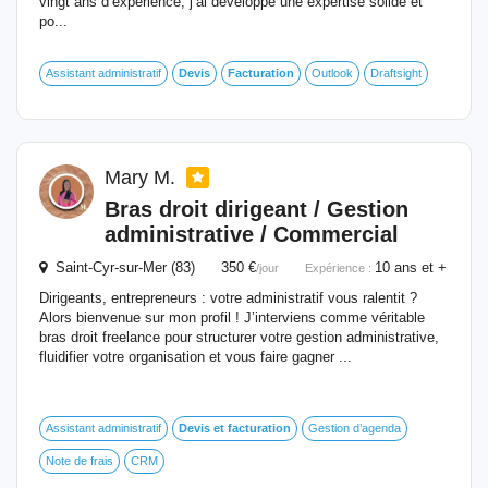
vingt ans d’expérience, j’ai développé une expertise solide et
po...
Assistant administratif
Devis
Facturation
Outlook
Draftsight
Mary M.
Bras droit dirigeant / Gestion
administrative / Commercial
Saint-Cyr-sur-Mer (83) 350 €
10 ans et +
/jour
Expérience :
Dirigeants, entrepreneurs : votre administratif vous ralentit ?
Alors bienvenue sur mon profil ! J’interviens comme véritable
bras droit freelance pour structurer votre gestion administrative,
fluidifier votre organisation et vous faire gagner ...
Assistant administratif
Devis
et
facturation
Gestion d’agenda
Note de frais
CRM