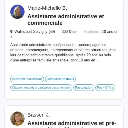
Marie-Michelle B.
Assistante administrative
et
commerciale
Walincourt-Selvigny (59) 300 €
10 ans et
/jour
Expérience :
+
Assistante administrative indépendante, j'accompagne les
artisans, commerçants, entrepreneurs et petites structures dans
leur gestion administrative quotidienne. Après 20 ans au sein
d'une entreprise familiale artisanale, dont 10 ans en ...
Assistant administratif
Rédaction de
devis
Classements
et
organisaion documentaire
Facturation
Pack Office
Bassen J.
Assistante administrative
et
pré-