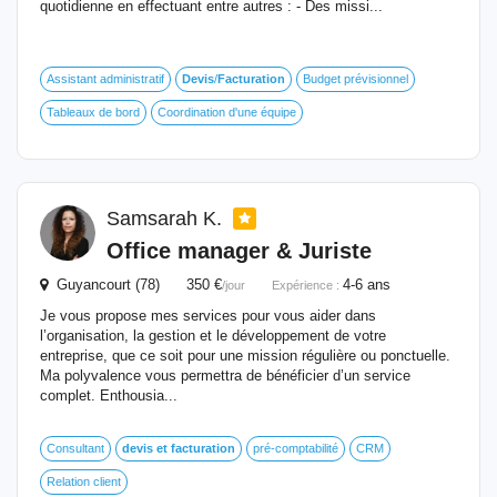
quotidienne en effectuant entre autres : - Des missi...
Assistant administratif
Devis
/
Facturation
Budget prévisionnel
Tableaux de bord
Coordination d'une équipe
Samsarah K.
Office manager & Juriste
Guyancourt (78) 350 €
4-6 ans
/jour
Expérience :
Je vous propose mes services pour vous aider dans
l’organisation, la gestion et le développement de votre
entreprise, que ce soit pour une mission régulière ou ponctuelle.
Ma polyvalence vous permettra de bénéficier d’un service
complet. Enthousia...
Consultant
devis
et
facturation
pré-comptabilité
CRM
Relation client