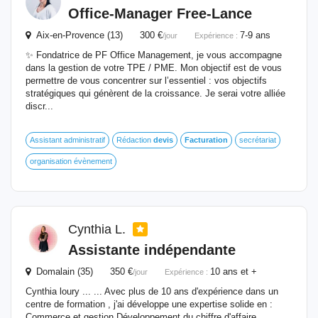
Office-Manager Free-Lance
Aix-en-Provence (13) 300 €
7-9 ans
/jour
Expérience :
✨ Fondatrice de PF Office Management, je vous accompagne
dans la gestion de votre TPE / PME. Mon objectif est de vous
permettre de vous concentrer sur l’essentiel : vos objectifs
stratégiques qui génèrent de la croissance. Je serai votre alliée
discr...
Assistant administratif
Rédaction
devis
Facturation
secrétariat
organisation évènement
Cynthia L.
Assistante indépendante
Domalain (35) 350 €
10 ans et +
/jour
Expérience :
Cynthia loury ... ... Avec plus de 10 ans d'expérience dans un
centre de formation , j'ai développe une expertise solide en :
Commerce et gestion Développement du chiffre d'affaire,