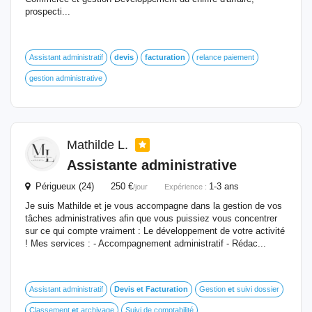
prospecti...
Assistant administratif
devis
facturation
relance paiement
gestion administrative
Mathilde L.
Assistante administrative
Périgueux (24) 250 €
1-3 ans
/jour
Expérience :
Je suis Mathilde et je vous accompagne dans la gestion de vos
tâches administratives afin que vous puissiez vous concentrer
sur ce qui compte vraiment : Le développement de votre activité
! Mes services : - Accompagnement administratif - Rédac...
Assistant administratif
Devis
et
Facturation
Gestion
et
suivi dossier
Classement
et
archivage
Suivi de comptabilité