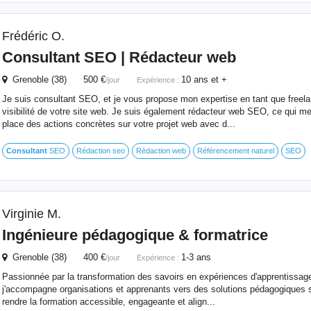
Frédéric O.
Consultant
SEO | Rédacteur web
Grenoble (38) 500 €
10 ans et +
/jour
Expérience :
Je suis consultant SEO, et je vous propose mon expertise en tant que freela
visibilité de votre site web. Je suis également rédacteur web SEO, ce qui m
place des actions concrètes sur votre projet web avec d...
Consultant
SEO
Rédaction seo
Rédaction web
Référencement naturel
SEO
Virginie M.
Ingénieure pédagogique & formatrice
Grenoble (38) 400 €
1-3 ans
/jour
Expérience :
Passionnée par la transformation des savoirs en expériences d'apprentissag
j'accompagne organisations et apprenants vers des solutions pédagogiques s
rendre la formation accessible, engageante et align...