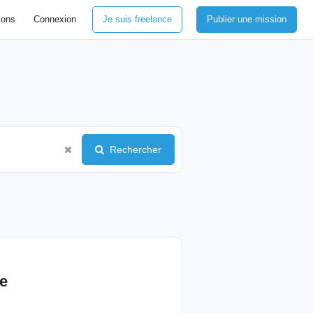
ions
Connexion
Je suis freelance
Publier une mission
Rechercher
e