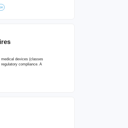
on
ires
in medical devices (classes
d regulatory compliance. A