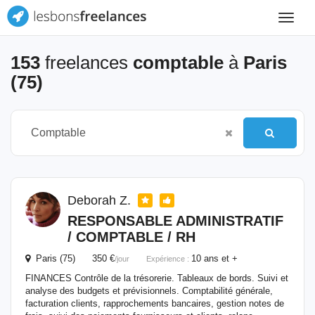
Toggle
navigat
153
freelances
comptable
à
Paris
(75)
Deborah Z.
RESPONSABLE ADMINISTRATIF
/
COMPTABLE
/ RH
Paris (75) 350 €
10 ans et +
/jour
Expérience :
FINANCES Contrôle de la trésorerie. Tableaux de bords. Suivi et
analyse des budgets et prévisionnels. Comptabilité générale,
facturation clients, rapprochements bancaires, gestion notes de