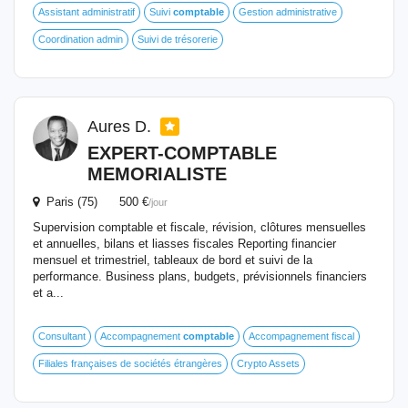
Assistant administratif
Suivi
comptable
Gestion administrative
Coordination admin
Suivi de trésorerie
Aures D.
EXPERT-
COMPTABLE
MEMORIALISTE
Paris (75) 500 €
/jour
Supervision comptable et fiscale, révision, clôtures mensuelles
et annuelles, bilans et liasses fiscales Reporting financier
mensuel et trimestriel, tableaux de bord et suivi de la
performance. Business plans, budgets, prévisionnels financiers
et a...
Consultant
Accompagnement
comptable
Accompagnement fiscal
Filiales françaises de sociétés étrangères
Crypto Assets