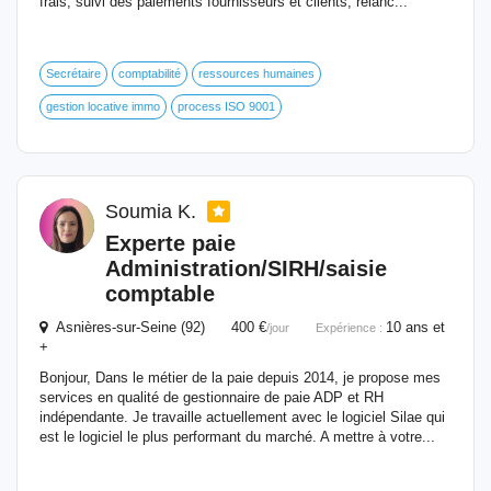
frais, suivi des paiements fournisseurs et clients, relanc...
Secrétaire
comptabilité
ressources humaines
gestion locative immo
process ISO 9001
Soumia K.
Experte paie
Administration/SIRH/saisie
comptable
Asnières-sur-Seine (92) 400 €
10 ans et
/jour
Expérience :
+
Bonjour, Dans le métier de la paie depuis 2014, je propose mes
services en qualité de gestionnaire de paie ADP et RH
indépendante. Je travaille actuellement avec le logiciel Silae qui
est le logiciel le plus performant du marché. A mettre à votre...