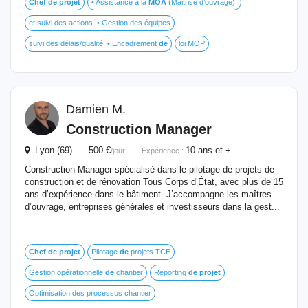
Chef
de
projet
• Assistance à la
MOA
(Maitrise d’ouvrage).
et suivi des actions. • Gestion des équipes
suivi des délais/qualité. • Encadrement
de
loi MOP
Damien M.
Construction Manager
Lyon (69) 500 €
10 ans et +
/jour
Expérience :
Construction Manager spécialisé dans le pilotage de projets de
construction et de rénovation Tous Corps d’État, avec plus de 15
ans d’expérience dans le bâtiment. J’accompagne les maîtres
d’ouvrage, entreprises générales et investisseurs dans la gest...
Chef
de
projet
Pilotage
de
projets TCE
Gestion opérationnelle
de
chantier
Reporting
de
projet
Optimisation des processus chantier