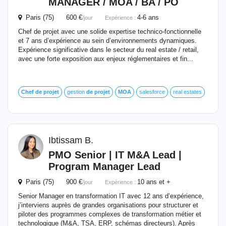
MANAGER /
MOA
/ BA / PO
Paris (75) 600 €
4-6 ans
/jour
Expérience :
Chef de projet avec une solide expertise technico-fonctionnelle
et 7 ans d’expérience au sein d’environnements dynamiques.
Expérience significative dans le secteur du real estate / retail,
avec une forte exposition aux enjeux réglementaires et fin...
Chef
de
projet
gestion
de
projet
MOA
salesforce
real estates
Ibtissam B.
PMO Senior | IT M&A Lead |
Program Manager Lead
Paris (75) 900 €
10 ans et +
/jour
Expérience :
Senior Manager en transformation IT avec 12 ans d’expérience,
j’interviens auprès de grandes organisations pour structurer et
piloter des programmes complexes de transformation métier et
technologique (M&A, TSA, ERP, schémas directeurs). Après