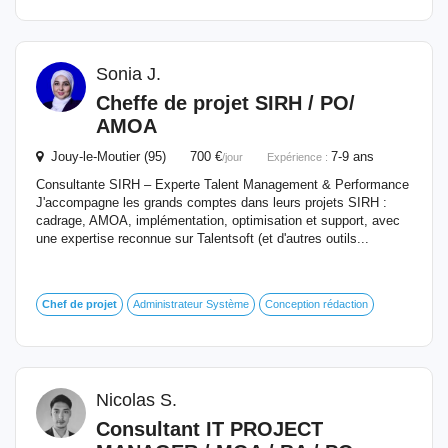
Sonia J.
Cheffe
de
projet
SIRH / PO/
AMOA
Jouy-le-Moutier (95) 700 €
7-9 ans
/jour
Expérience :
Consultante SIRH – Experte Talent Management & Performance
J'accompagne les grands comptes dans leurs projets SIRH :
cadrage, AMOA, implémentation, optimisation et support, avec
une expertise reconnue sur Talentsoft (et d'autres outils...
Chef
de
projet
Administrateur Système
Conception rédaction
Nicolas S.
Consultant IT PROJECT