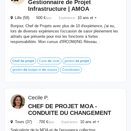
Gestionnaire
de
Projet
Infrastructure | AMOA
Lille (59) 500 €
10 ans et +
/jour
Expérience :
Bonjour, Chef de Projets avec plus de 10 d'expérience, j'ai eu,
lors de diverses expériences l'occasion de saisir pleinement les
attraits que présente pour moi les fonctions à fortes
responsabilités. Mon cursus d'IRCOM(ING Réseau...
Chef
de
projet
Carte
de
visite
gestion
de
projet
gestion
de
budget et
de
risques
Coordination
Cecile P.
CHEF
DE
PROJET
MOA
-
CONDUITE DU CHANGEMENT
Tours (37) 700 €
10 ans et +
/jour
Expérience :
Spécialiste de la MOA et de l'assurance collective,