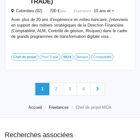
TRADE)
Colombes (92) 700 €
10 ans et +
/jour
Expérience :
Avec plus de 20 ans d’expérience en milieu bancaire, j'interviens
en support des métiers stratégiques de la Direction Financière
(Comptabilité, ALM, Contrôle de gestion, Risques) dans le cadre
de grands programmes de transformation digitale visa...
Chef
de
projet
Post Trade
MOA
Banque
Comptabilité
1
2
3
4
Accueil
Freelances
Chef de projet MOA
Recherches associées