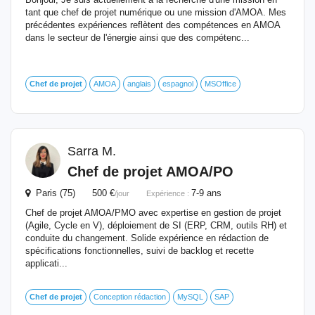
tant que chef de projet numérique ou une mission d'AMOA. Mes
précédentes expériences reflètent des compétences en AMOA
dans le secteur de l'énergie ainsi que des compétenc...
Chef
de
projet
AMOA
anglais
espagnol
MSOffice
Sarra M.
Chef
de
projet
AMOA/PO
Paris (75) 500 €
7-9 ans
/jour
Expérience :
Chef de projet AMOA/PMO avec expertise en gestion de projet
(Agile, Cycle en V), déploiement de SI (ERP, CRM, outils RH) et
conduite du changement. Solide expérience en rédaction de
spécifications fonctionnelles, suivi de backlog et recette
applicati...
Chef
de
projet
Conception rédaction
MySQL
SAP