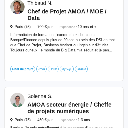
Thibaud N.
Chef
de
Projet
AMOA / MOE /
Data
Paris (75) 700 €
10 ans et +
/jour
Expérience :
Informaticien de formation, j'exerce chez des clients
Banque/Finance depuis plus de 20 ans au sein des DSI en tant
que Chef de Projet, Business Analyst ou Ingénieur d'études.
Toujours curieux, le monde du Big Data m'a séduit et je pen...
Chef
de
projet
Java
Linux
MySQL
Oracle
Solenne S.
AMOA secteur énergie / Cheffe
de
projets numériques
Paris (75) 450 €
1-3 ans
/jour
Expérience :
Bonjour, Je suis actuellement à la recherche d'une mission en