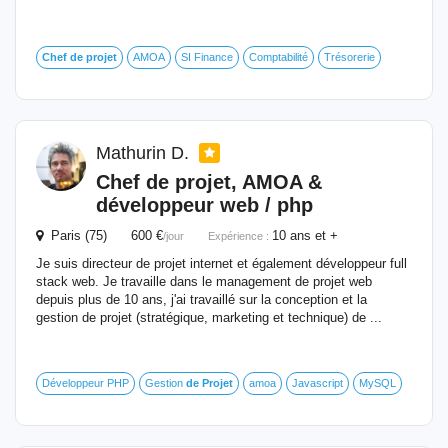
Chef
de
projet
AMOA
SI Finance
Comptabilité
Trésorerie
Mathurin D.
Chef
de
projet
, AMOA &
développeur web / php
Paris (75) 600 €
10 ans et +
/jour
Expérience :
Je suis directeur de projet internet et également développeur full
stack web. Je travaille dans le management de projet web
depuis plus de 10 ans, j'ai travaillé sur la conception et la
gestion de projet (stratégique, marketing et technique) de ...
Développeur PHP
Gestion
de
Projet
amoa
Javascript
MySQL