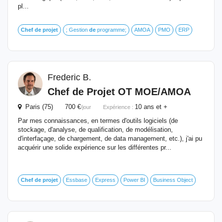
pl...
Chef
de
projet
; Gestion
de
programme;
AMOA
PMO
ERP
Frederic B.
Chef
de
Projet
OT MOE/AMOA
Paris (75) 700 €
10 ans et +
/jour
Expérience :
Par mes connaissances, en termes d'outils logiciels (de
stockage, d'analyse, de qualification, de modélisation,
d'interfaçage, de chargement, de data management, etc.), j'ai pu
acquérir une solide expérience sur les différentes pr...
Chef
de
projet
Essbase
Express
Power BI
Business Object