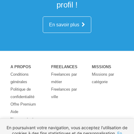
profil !
En savoir plus
A PROPOS
FREELANCES
MISSIONS
Conditions
Freelances par
Missions par
générales
métier
catégorie
Politique de
Freelances par
confidentialité
ville
Offre Premium
Aide
Nous contacter
Avis des
En poursuivant votre navigation, vous acceptez l'utilisation de
cookies à des fins statistiques et de personnalisation.
En