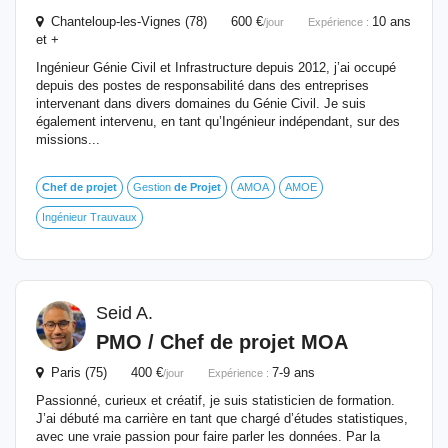
Chanteloup-les-Vignes (78) 600 €
10 ans
/jour
Expérience :
et +
Ingénieur Génie Civil et Infrastructure depuis 2012, j’ai occupé
depuis des postes de responsabilité dans des entreprises
intervenant dans divers domaines du Génie Civil. Je suis
également intervenu, en tant qu’Ingénieur indépendant, sur des
missions...
Chef
de
projet
Gestion
de
Projet
AMOA
AMOE
Ingénieur Trauvaux
Seid A.
PMO /
Chef
de
projet
MOA
Paris (75) 400 €
7-9 ans
/jour
Expérience :
Passionné, curieux et créatif, je suis statisticien de formation.
J’ai débuté ma carrière en tant que chargé d’études statistiques,
avec une vraie passion pour faire parler les données. Par la