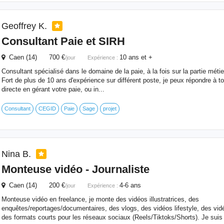
Geoffrey K.
Consultant Paie et SIRH
Caen (14) 700 €
10 ans et +
/jour
Expérience :
Consultant spécialisé dans le domaine de la paie, à la fois sur la partie métie
Fort de plus de 10 ans d'expérience sur différent poste, je peux répondre à t
directe en gérant votre paie, ou in...
Consultant
CEGID
Paie
Sage
projet
Nina B.
Monteuse vidéo - Journaliste
Caen (14) 200 €
4-6 ans
/jour
Expérience :
Monteuse vidéo en freelance, je monte des vidéos illustratrices, des
enquêtes/reportages/documentaires, des vlogs, des vidéos lifestyle, des vid
des formats courts pour les réseaux sociaux (Reels/Tiktoks/Shorts). Je suis t