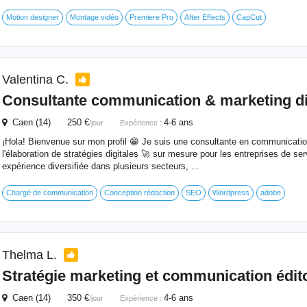
Motion designer
Montage vidéo
Premiere Pro
After Effects
CapCut
Valentina C.
Consultante communication & marketing di
Caen (14) 250 €
4-6 ans
/jour
Expérience :
¡Hola! Bienvenue sur mon profil 😁 Je suis une consultante en communicati
l'élaboration de stratégies digitales 🚀 sur mesure pour les entreprises de s
expérience diversifiée dans plusieurs secteurs, ...
Chargé de communication
Conception rédaction
SEO
Wordpress
adobe
Thelma L.
Stratégie marketing et communication édito
Caen (14) 350 €
4-6 ans
/jour
Expérience :