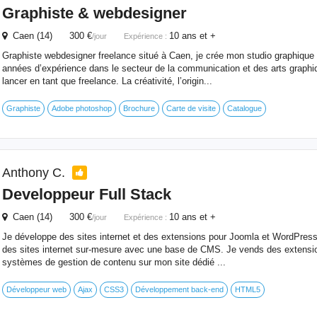
Graphiste & webdesigner
Caen (14) 300 €
10 ans et +
/jour
Expérience :
Graphiste webdesigner freelance situé à Caen, je crée mon studio graphique 
années d’expérience dans le secteur de la communication et des arts graphiq
lancer en tant que freelance. La créativité, l’origin...
Graphiste
Adobe photoshop
Brochure
Carte de visite
Catalogue
Anthony C.
Developpeur Full Stack
Caen (14) 300 €
10 ans et +
/jour
Expérience :
Je développe des sites internet et des extensions pour Joomla et WordPress
des sites internet sur-mesure avec une base de CMS. Je vends des extensio
systèmes de gestion de contenu sur mon site dédié ...
Développeur web
Ajax
CSS3
Développement back-end
HTML5