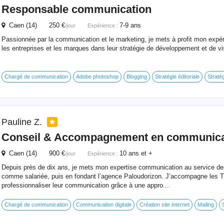
Responsable communication
Caen (14) 250 €
7-9 ans
/jour
Expérience :
Passionnée par la communication et le marketing, je mets à profit mon exp
les entreprises et les marques dans leur stratégie de développement et de visi
Chargé de communication
Adobe photoshop
Blogging
Stratégie éditoriale
Straté
Pauline Z.
Conseil & Accompagnement en communica
Caen (14) 900 €
10 ans et +
/jour
Expérience :
Depuis près de dix ans, je mets mon expertise communication au service des
comme salariée, puis en fondant l’agence Paloudorizon. J’accompagne les T
professionnaliser leur communication grâce à une appro...
Chargé de communication
Communication digitale
Création site internet
Mailing
S