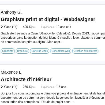
Anthony G.
Graphiste print et digital - Webdesigner
Caen (14) 400 €
10 ans et +
/jour
Expérience :
Graphiste freelance à Caen (Démouville, Calvados). Depuis 2013, j’accompag
entreprises dans la création de leur identité visuelle : logo, plaquette commer
de communication print ou digital. Mon appr...
Graphiste
Brochure
Carte de visite
Conception web
Création site internet
Maxence L.
Architecte d'intérieur
Caen (14) 250 €
1-3 ans
/jour
Expérience :
Bonjour ! Je vous accompagne dans vos projets d'aménagement et de transf
appartement ou de votre maison, depuis la conception jusqu'à la préparation
consultation des entreprises. L'étude de projet sans ...