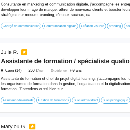
Consultante en marketing et communication digitale, j’accompagne les entrep
développer leur image de marque, attirer de nouveaux clients et booster leu
stratégies sur-mesure, branding, réseaux sociaux, ca...
Chargé de communication
Communication digitale
Création visuelle
branding
soc
Julie R.
Assistante de formation / spécialiste qualio
Caen (14) 250 €
7-9 ans
/jour
Expérience :
Assistante de formation et chef de projet digital learning, j’accompagne les 
les organismes de formation dans la gestion, l’organisation et la digitalisation
formation. J’interviens aussi bien sur...
Assistant administratif
Gestion de formations
Suivi administratif
Suivi pédagogique
Marylou G.