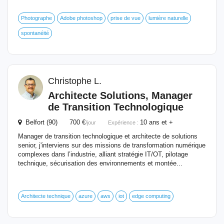
Photographe
Adobe photoshop
prise de vue
lumière naturelle
spontanéité
Christophe L.
Architecte Solutions, Manager
de Transition Technologique
Belfort (90) 700 €
10 ans et +
/jour
Expérience :
Manager de transition technologique et architecte de solutions
senior, j'interviens sur des missions de transformation numérique
complexes dans l’industrie, alliant stratégie IT/OT, pilotage
technique, sécurisation des environnements et montée...
Architecte technique
azure
aws
iot
edge computing