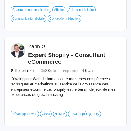
Chargé de communication
Affiche
Affiche publicitaire
Communication digitale
Conception rédaction
Yann G.
Expert Shopify - Consultant
eCommerce
Belfort (90) 350 €
4-6 ans
/jour
Expérience :
Développeur Web de formation, je mets mes compétences
techniques et marketings au service de la croissance des
entreprises eCommerce. Shopify est le terrain de jeux de mes
expériences de growth hacking.
Développeur web
CSS3
HTML5
Javascript
jQuery