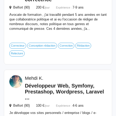
Belfort (90) 200 €
7-9 ans
/jour
Expérience :
Avocate de formation , j'ai travaillé pendant 5 ans années en tant
que collaboratrice politique et ai eu l'occasion de rédiger de
nombreux discours, notes politique en tous genres et
communiqué de presse. Ces 4 dernières années, j'a...
Correcteur
Conception rédaction
Correction
Rédaction
Relecture
Mehdi K.
Développeur Web, Symfony,
Prestashop, Wordpress, Laravel
...
Belfort (90) 100 €
4-6 ans
/jour
Expérience :
Je développe vos sites personnels / entreprise / blogs / e-