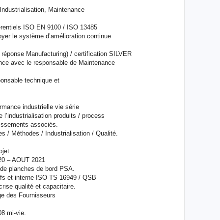
ndustrialisation, Maintenance
érentiels ISO EN 9100 / ISO 13485
loyer le système d’amélioration continue
réponse Manufacturing) / certification SILVER
ance avec le responsable de Maintenance
sable technique et
rmance industrielle vie série
e l’industrialisation produits / process
tissements associés.
 / Méthodes / Industrialisation / Qualité.
ojet
20 – AOUT 2021
 de planches de bord PSA.
fs et interne ISO TS 16949 / QSB
rise qualité et capacitaire.
ge des Fournisseurs
08 mi-vie.