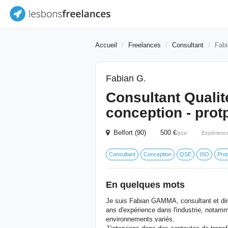
Accueil
Freelances
Consultant
Fabi
Fabian G.
Consultant Qualité
conception - prot
Belfort (90) 500 €
/jour
Expérienc
Consultant
Conception
QSE
ISO
Pro
En quelques mots
Je suis Fabian GAMMA, consultant et d
ans d'expérience dans l'industrie, nota
environnements variés.