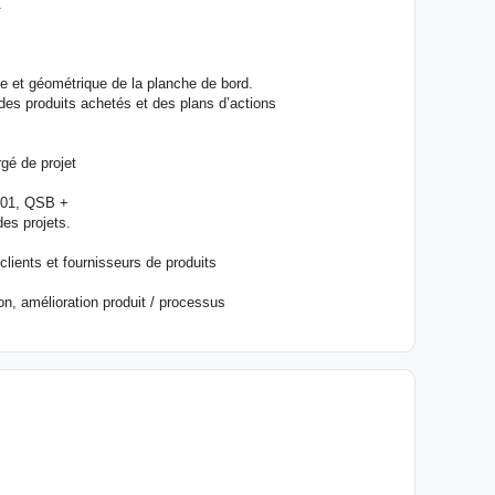
.
e et géométrique de la planche de bord.
des produits achetés et des plans d’actions
é de projet
001, QSB +
des projets.
lients et fournisseurs de produits
on, amélioration produit / processus