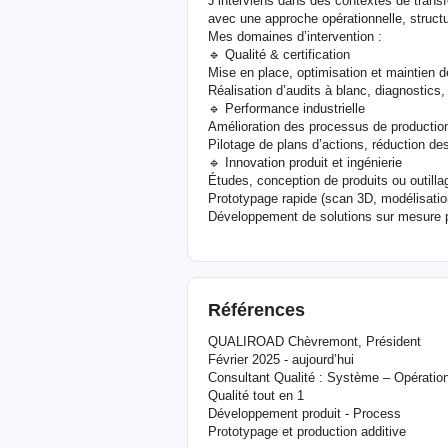
J’interviens dans des contextes de trans
avec une approche opérationnelle, structu
Mes domaines d’intervention :
🔹 Qualité & certification
Mise en place, optimisation et maintien
Réalisation d’audits à blanc, diagnostics, 
🔹 Performance industrielle
Amélioration des processus de productio
Pilotage de plans d’actions, réduction des
🔹 Innovation produit et ingénierie
Études, conception de produits ou outilla
Prototypage rapide (scan 3D, modélisatio
Développement de solutions sur mesure po
Références
QUALIROAD Chèvremont, Président
Février 2025 - aujourd’hui
Consultant Qualité : Système – Opératio
Qualité tout en 1
Développement produit - Process
Prototypage et production additive