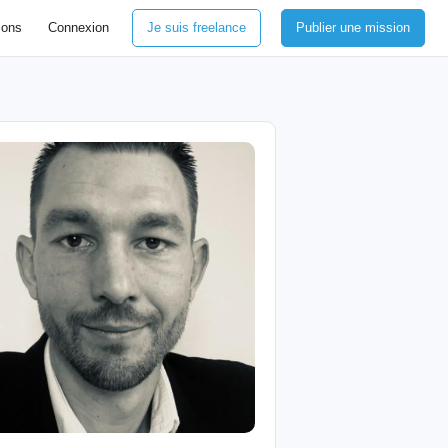
ions
Connexion
Je suis freelance
Publier une mission