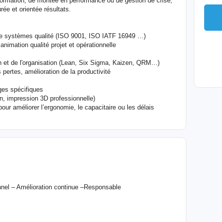
formation, de montée en performance ou de gestion de crise,
rée et orientée résultats.
 de systèmes qualité (ISO 9001, ISO IATF 16949 …)
animation qualité projet et opérationnelle
n et de l'organisation (Lean, Six Sigma, Kaizen, QRM…)
 pertes, amélioration de la productivité
ges spécifiques
n, impression 3D professionnelle)
ur améliorer l’ergonomie, le capacitaire ou les délais
nnel – Amélioration continue –Responsable