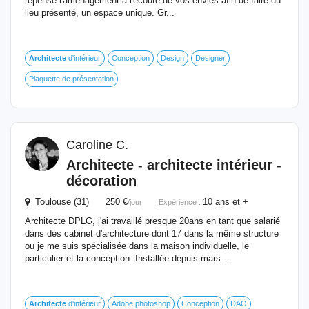
repense l'aménagement à l'écoute de vos envies afin de faire du
lieu présenté, un espace unique. Gr...
Architecte
d'intérieur
Conception
Design
Designer
Plaquette de présentation
Caroline C.
Architecte
-
architecte
intérieur -
décoration
Toulouse (31) 250 €
10 ans et +
/jour
Expérience :
Architecte DPLG, j'ai travaillé presque 20ans en tant que salarié
dans des cabinet d'architecture dont 17 dans la même structure
ou je me suis spécialisée dans la maison individuelle, le
particulier et la conception. Installée depuis mars...
Architecte
d'intérieur
Adobe photoshop
Conception
DAO