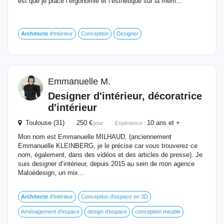
est que je place l’ergonomie et l’esthétique sur la mêm...
Architecte
d'intérieur
Conception
Designer
Emmanuelle M.
Designer d'intérieur, décoratrice
d'intérieur
Toulouse (31) 250 €
10 ans et +
/jour
Expérience :
Mon nom est Emmanuelle MILHAUD, (anciennement
Emmanuelle KLEINBERG, je le précise car vous trouverez ce
nom, également, dans des vidéos et des articles de presse). Je
suis designer d’intérieur, depuis 2015 au sein de mon agence
Maloédesign, un mix...
Architecte
d'intérieur
Conception d'espace en 3D
Aménagement d'espace
design d'espace
conception meuble