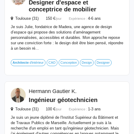
Designer d'espace et
conceptrice de mobilier
Toulouse (31) 150 €
4-6 ans
/jour
Expérience :
Je suis Julie, fondatrice de Madera, une agence de design
d’espace qui propose des solutions d’aménagement
personnalisées, accessibles et durables. Mon approche repose
sur une conviction forte : le design doit être bien pensé, répondre
à un besoin ré...
Architecte
d'intérieur
CAO
Conception
Design
Designer
Hermann Gautier K.
Ingénieur géotechnicien
Toulouse (31) 100 €
1-3 ans
/jour
Expérience :
Je suis un jeune diplômé de l'Institut Supérieur du Bâtiment et
de Travaux Publics de Marseille. Actuellement je suis à la
recherche d'un emploi en tant qu'ingénieur géotechnicien. Mais
j'ai également d'autres compétences en langues notamment le