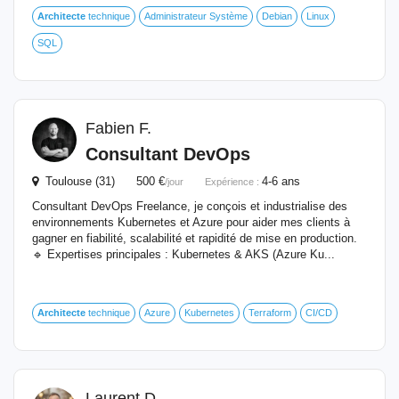
Architecte
technique
Administrateur Système
Debian
Linux
SQL
Fabien F.
Consultant DevOps
Toulouse (31) 500 €
4-6 ans
/jour
Expérience :
Consultant DevOps Freelance, je conçois et industrialise des
environnements Kubernetes et Azure pour aider mes clients à
gagner en fiabilité, scalabilité et rapidité de mise en production.
🔹 Expertises principales : Kubernetes & AKS (Azure Ku...
Architecte
technique
Azure
Kubernetes
Terraform
CI/CD
Laurent D.