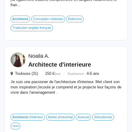
fran...
Architecte
Conception rédaction
Relecture
Traduction anglais-français
Noaila A.
Architecte
d'interieure
Toulouse (31) 150 €
4-6 ans
/jour
Expérience :
Je suis une passioner de l'architecture d'interieur. Met client son
mon inspiration j'ecoute je comprend et je projecte leur façons de
vivre dans l'amenagement .
Architecte
d'intérieur
Adobe photoshop
Autocad
3dstudiomax
revit