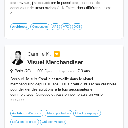
des travaux, j’ai occupé par le passé des fonctions de
conducteur de travaux/chargé d’affaires dans différents corps
d...
Architecte
Conception
APS
APD
DCE
Camille K.
Visuel Merchandiser
Paris (75) 500 €
7-9 ans
/jour
Expérience :
Bonjour! Je suis Camille et travaille dans le visuel
merchandising depuis 10 ans. J'ai à cœur d'utiliser ma créativité
pour délivrer des solutions à la fois séduisantes et
commerciales. Curieuse et passionnée, je suis en veille
tendance ...
Architecte
d'intérieur
Adobe photoshop
Charte graphique
Création brochure
Création visuelle