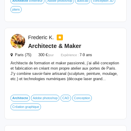
Architecte
d'intérieur
Adobe photoshop
autocad
conception 3D
plans
Frederic K.
Architecte
& Maker
Paris (75) 300 €
7-9 ans
/jour
Expérience :
Architecte de formation et maker passionné, j’ai allié conception
et fabrication en créant mon propre atelier aux portes de Paris.
J’y combine savoir-faire artisanal (sculpture, peinture, moulage,
etc.) et technologies numériques (découpe laser grand...
Architecte
Adobe photoshop
CAO
Conception
Création graphique