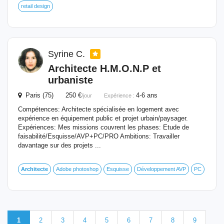
retail design
Syrine C.
Architecte
H.M.O.N.P et
urbaniste
Paris (75) 250 €
4-6 ans
/jour
Expérience :
Compétences: Architecte spécialisée en logement avec
expérience en équipement public et projet urbain/paysager.
Expériences: Mes missions couvrent les phases: Etude de
faisabilité/Esquisse/AVP+PC/PRO Ambitions: Travailler
davantage sur des projets ...
Architecte
Adobe photoshop
Esquisse
Développement AVP
PC
1
2
3
4
5
6
7
8
9