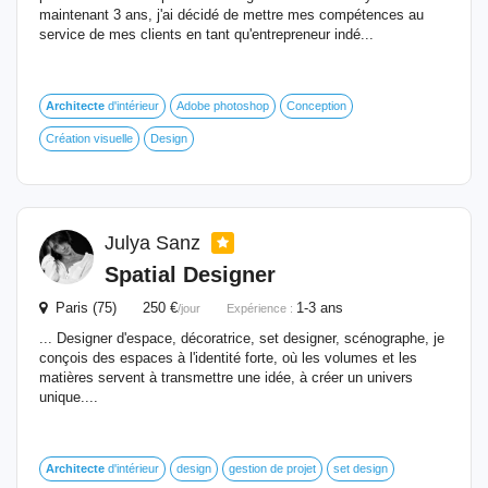
maintenant 3 ans, j'ai décidé de mettre mes compétences au
service de mes clients en tant qu'entrepreneur indé...
Architecte
d'intérieur
Adobe photoshop
Conception
Création visuelle
Design
Julya Sanz
Spatial Designer
Paris (75) 250 €
1-3 ans
/jour
Expérience :
... Designer d'espace, décoratrice, set designer, scénographe, je
conçois des espaces à l'identité forte, où les volumes et les
matières servent à transmettre une idée, à créer un univers
unique....
Architecte
d'intérieur
design
gestion de projet
set design