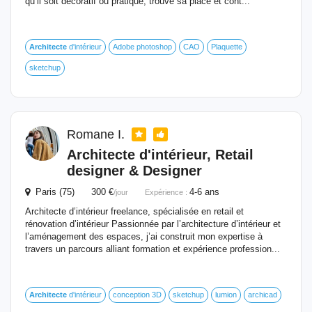
qu’il soit décoratif ou pratique, trouve sa place et cont...
Architecte
d'intérieur
Adobe photoshop
CAO
Plaquette
sketchup
Romane I.
Architecte
d'intérieur, Retail
designer & Designer
Paris (75) 300 €
4-6 ans
/jour
Expérience :
Architecte d’intérieur freelance, spécialisée en retail et
rénovation d’intérieur Passionnée par l’architecture d’intérieur et
l’aménagement des espaces, j’ai construit mon expertise à
travers un parcours alliant formation et expérience profession...
Architecte
d'intérieur
conception 3D
sketchup
lumion
archicad