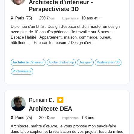
Architecte
d'intérieur -
Perspectiviste 3D
Paris (75) 250 €
10 ans et +
/jour
Expérience :
Diplômée d'un BTS : Design d'espace et d'un master en design
avec plus de 10 ans d'expérience. Je travaille sur 3 axes : -
Espace Habité : Appartement, maison, commerce, bureau,
hôtellerie… - Espace Temporaire / Design d’év...
Architecte
d'intérieur
Adobe photoshop
Designer
Modélisation 3D
Photoréaliste
Romain D.
Architecte
DEA
Paris (75) 300 €
1-3 ans
/jour
Expérience :
Architecte, maître d’œuvre, je vous propose mon savoir-faire
dans la conception et la réalisation de vos projets. Issu du milieu